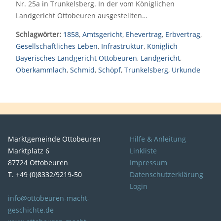
Nr. 25a in Trunkelsberg. In der vom Königlichen
Landgericht Ottobeuren ausgestellten…
Schlagwörter:
1858
,
Amtsgericht
,
Ehevertrag
,
Erbvertrag
,
Gesellschaftliches Leben
,
Infrastruktur
,
Königlich
Bayerisches Landgericht Ottobeuren
,
Landgericht
,
Oberkammlach
,
Schmid
,
Schöpf
,
Trunkelsberg
,
Urkunde
Marktgemeinde Ottobeuren
Hilfe & Anleitung
Marktplatz 6
Linkliste
87724 Ottobeuren
Impressum
T. +49 (0)8332/9219-50
Datenschutzerklärung
Login
info@ottobeuren-macht-
geschichte.de