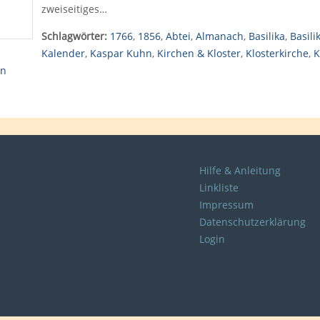
zweiseitiges…
Schlagwörter:
1766
,
1856
,
Abtei
,
Almanach
,
Basilika
,
Basili
Kalender
,
Kaspar Kuhn
,
Kirchen & Kloster
,
Klosterkirche
,
K
en
Hilfe & Anleitung
Linkliste
Impressum
Datenschutzerklärung
Login