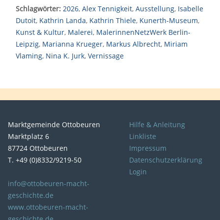
Schlagwörter:
2026
,
Alex Tennigkeit
,
Ausstellung
,
Isabelle
Dutoit
,
Kathrin Landa
,
Kathrin Thiele
,
Kunerth-Museum
,
Kunst & Kultur
,
Malerei
,
MalerinnenNetzWerk Berlin-
Leipzig
,
Marianna Krueger
,
Markus Albrecht
,
Miriam
Vlaming
,
Nina K. Jurk
,
Vernissage
Marktgemeinde Ottobeuren
Hilfe & Anleitung
Marktplatz 6
Linkliste
87724 Ottobeuren
Impressum
T. +49 (0)8332/9219-50
Datenschutzerklärung
Login
info@ottobeuren-macht-
geschichte.de
www.ottobeuren-macht-
geschichte.de