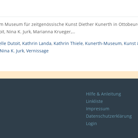
 Museum für zeitgenössische Kunst Diether Kunerth in Ottobeuren,
it, Nina K. Jurk, Marianna Krueger,…
elle Dutoit
,
Kathrin Landa
,
Kathrin Thiele
,
Kunerth-Museum
,
Kunst 
Nina K. Jurk
,
Vernissage
Hilfe & Anleitung
Linkliste
Impressum
Datenschutzerklärung
Login