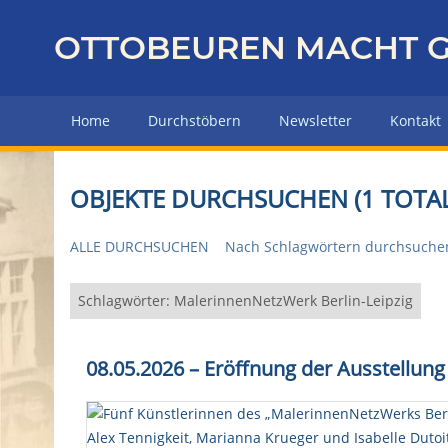
Z
u
OTTOBEUREN MACHT G
r
ü
c
Home
Durchstöbern
Newsletter
Kontakt
k
z
u
OBJEKTE DURCHSUCHEN (1 TOTAL
r
H
ALLE DURCHSUCHEN
Nach Schlagwörtern durchsuche
a
u
p
Schlagwörter: MalerinnenNetzWerk Berlin-Leipzig
t
s
08.05.2026 – Eröffnung der Ausstellung
e
i
t
e