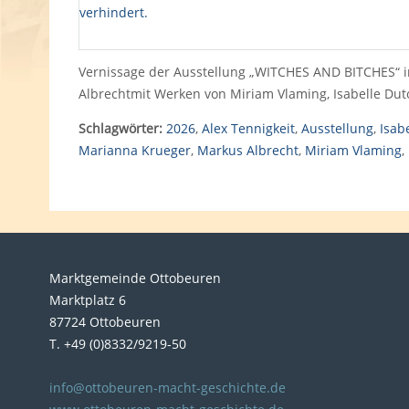
Vernissage der Ausstellung „WITCHES AND BITCHES“ im
Albrechtmit Werken von Miriam Vlaming, Isabelle Duto
Schlagwörter:
2026
,
Alex Tennigkeit
,
Ausstellung
,
Isab
Marianna Krueger
,
Markus Albrecht
,
Miriam Vlaming
,
Marktgemeinde Ottobeuren
Marktplatz 6
87724 Ottobeuren
T. +49 (0)8332/9219-50
info@ottobeuren-macht-geschichte.de