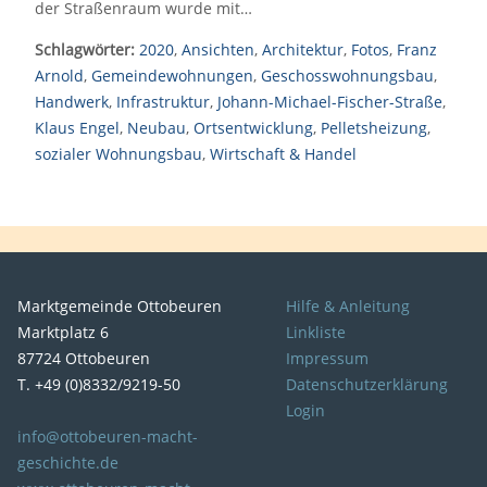
der Straßenraum wurde mit…
Schlagwörter:
2020
,
Ansichten
,
Architektur
,
Fotos
,
Franz
Arnold
,
Gemeindewohnungen
,
Geschosswohnungsbau
,
Handwerk
,
Infrastruktur
,
Johann-Michael-Fischer-Straße
,
Klaus Engel
,
Neubau
,
Ortsentwicklung
,
Pelletsheizung
,
sozialer Wohnungsbau
,
Wirtschaft & Handel
Marktgemeinde Ottobeuren
Hilfe & Anleitung
Marktplatz 6
Linkliste
87724 Ottobeuren
Impressum
T. +49 (0)8332/9219-50
Datenschutzerklärung
Login
info@ottobeuren-macht-
geschichte.de