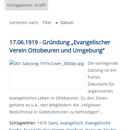
Schlagwörter: Krafft
Sortieren nach:
Titel
Datum
17.06.1919 - Gründung „Evangelischer
Verein Ottobeuren und Umgebung“
Die vorliegende
Satzung ist ein
frühes
Dokument für
organisiertes
evangelisches Leben in Ottobeuren. Zu den Zielen
gehörte es u.a., den Mitgliedern die „religiösen
Bedürfnisse in Gottesdiensten zu befriedigen“…
Schlagwörter:
1919
,
Danz
,
evangelisch
,
Evangelische
Kirche
,
Evangelischer Verein
,
Hanßum
,
Hansum
,
Kirche
,