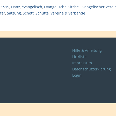
1919
,
Danz
,
evangelisch
,
Evangelische Kirche
,
Evangelischer Verei
ffer
,
Satzung
,
Schott
,
Schütte
,
Vereine & Verbände
Hilfe & Anleitung
Linkliste
Impressum
Datenschutzerklärung
Login