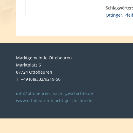
Schlagwörter:
Ottinger
,
Pfei
Marktgemeinde Ottobeuren
Marktplatz 6
87724 Ottobeuren
T. +49 (0)8332/9219-50
info@ottobeuren-macht-geschichte.de
www.ottobeuren-macht-geschichte.de