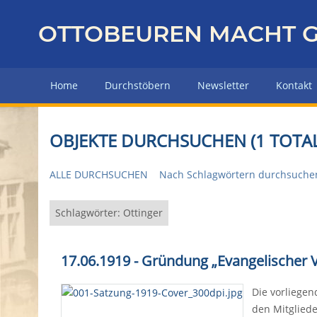
Z
u
OTTOBEUREN MACHT G
r
ü
c
Home
Durchstöbern
Newsletter
Kontakt
k
z
u
OBJEKTE DURCHSUCHEN (1 TOTAL
r
H
ALLE DURCHSUCHEN
Nach Schlagwörtern durchsuche
a
u
p
Schlagwörter: Ottinger
t
s
17.06.1919 - Gründung „Evangelischer
e
i
Die vorliegen
t
den Mitgliede
e