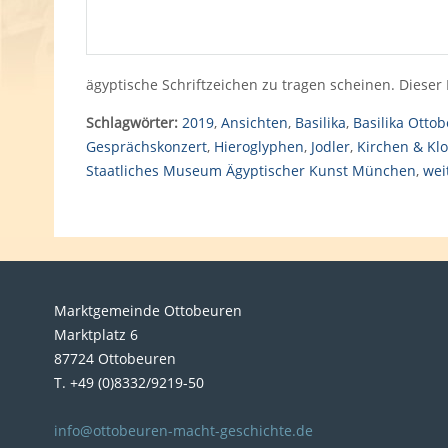
ägyptische Schriftzeichen zu tragen scheinen. Dieser 
Schlagwörter:
2019
,
Ansichten
,
Basilika
,
Basilika Otto
Gesprächskonzert
,
Hieroglyphen
,
Jodler
,
Kirchen & Klo
Staatliches Museum Ägyptischer Kunst München
,
wei
Marktgemeinde Ottobeuren
Marktplatz 6
87724 Ottobeuren
T. +49 (0)8332/9219-50
info@ottobeuren-macht-geschichte.de