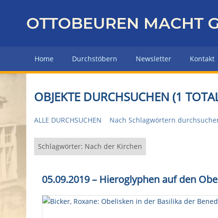
Z
u
OTTOBEUREN MACHT G
r
ü
c
Home
Durchstöbern
Newsletter
Kontakt
k
z
u
OBJEKTE DURCHSUCHEN (1 TOTAL
r
H
ALLE DURCHSUCHEN
Nach Schlagwörtern durchsuche
a
u
p
Schlagwörter: Nach der Kirchen
t
s
05.09.2019
–
Hieroglyphen auf den Obel
e
i
t
e