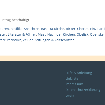
Eintrag beschäftigt…
beuren
,
Basilika-Ansichten
,
Basilika-Kirche
,
Bicker
,
Chor96
,
Einzelarti
ster
,
Literatur & Führer
,
Maat
,
Nach der Kirchen
,
Obelisk
,
Obeliske
tere Periodika
,
Zeiller
,
Zeitungen & Zeitschriften
Hilfe & Anleitung
Linkliste
Impressum
Datenschutzerklärung
Login