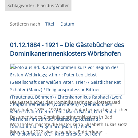
Schlagwörter: Placidus Wolter
Sortieren nach:
Titel
Datum
01.12.1884 - 1921 – Die Gästebücher des
Dominikanerinnenklosters Wörishofen
Die Gästebücher des Dominikanerinnen-Klosters Bad
Wörishofen 1885 - 1921Bei der Aufarbeitung historischer
Dokumente des Dominikanerinnenklosters in Bad
Wörishofen machte die Historikerin Elisabeth Lukas-Götz
(München) 2022 eine besondere Entdeckung:…