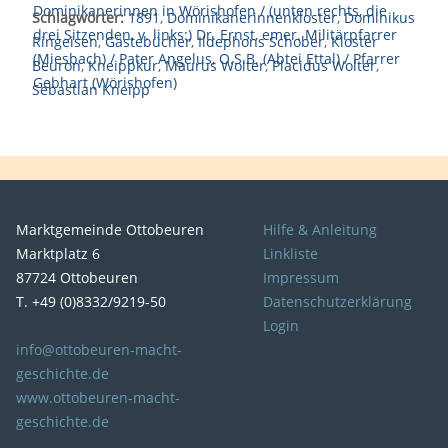
Schlagwörter:
1891
,
Dominikanerinnenkloster
,
Dominikus
Ringeisen
,
Gästebücher
,
Ildephons Schober
,
Kloster
Beuron
,
Kneippkur
,
Maurus Wolter
,
Placidus Wolter
,
Sebastian Kneipp
Marktgemeinde Ottobeuren
Hilfe & Anleitung
Marktplatz 6
Linkliste
87724 Ottobeuren
Impressum
T. +49 (0)8332/9219-50
Datenschutzerklärung
Login
info@ottobeuren-macht-
geschichte.de
www.ottobeuren-macht-
geschichte.de