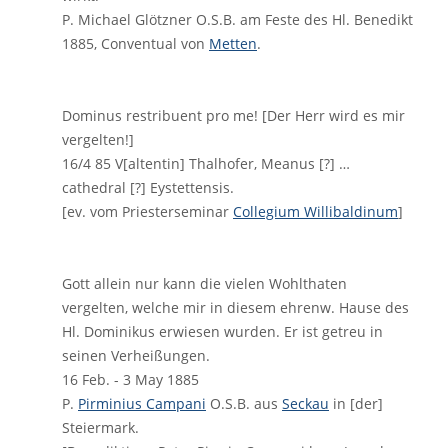
P. Michael Glötzner O.S.B. am Feste des Hl. Benedikt
1885, Conventual von
Metten
.
Dominus restribuent pro me! [Der Herr wird es mir
vergelten!]
16/4 85 V[altentin] Thalhofer, Meanus [?] …
cathedral [?] Eystettensis.
[ev. vom Priesterseminar
Collegium Willibaldinum
]
Gott allein nur kann die vielen Wohlthaten
vergelten, welche mir in diesem ehrenw. Hause des
Hl. Dominikus erwiesen wurden. Er ist getreu in
seinen Verheißungen.
16 Feb. - 3 May 1885
P.
Pirminius Campani
O.S.B. aus
Seckau
in [der]
Steiermark.