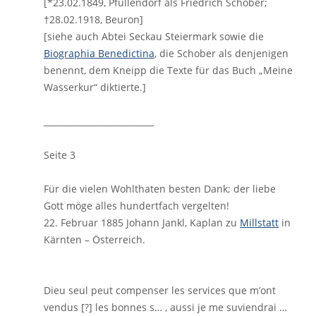
[*23.02.1849, Pfullendorf als Friedrich Schober;
†28.02.1918, Beuron]
[siehe auch Abtei Seckau Steiermark sowie die
Biographia Benedictina
, die Schober als denjenigen
benennt, dem Kneipp die Texte für das Buch „Meine
Wasserkur“ diktierte.]
__________________________
Seite 3
Für die vielen Wohlthaten besten Dank; der liebe
Gott möge alles hundertfach vergelten!
22. Februar 1885 Johann Jankl, Kaplan zu
Millstatt
in
Kärnten – Österreich.
Dieu seul peut compenser les services que m’ont
vendus [?] les bonnes s… , aussi je me suviendrai …