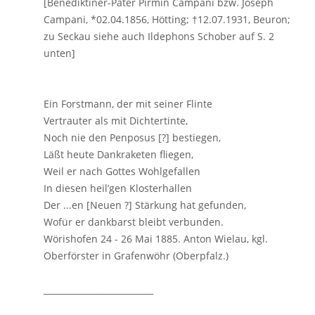
[Benediktiner-Pater Pirmin Campani bzw. Joseph
Campani, *02.04.1856, Hötting; †12.07.1931, Beuron;
zu Seckau siehe auch Ildephons Schober auf S. 2
unten]
Ein Forstmann, der mit seiner Flinte
Vertrauter als mit Dichtertinte,
Noch nie den Penposus [?] bestiegen,
Läßt heute Dankraketen fliegen,
Weil er nach Gottes Wohlgefallen
In diesen heil’gen Klosterhallen
Der ...en [Neuen ?] Stärkung hat gefunden,
Wofür er dankbarst bleibt verbunden.
Wörishofen 24 - 26 Mai 1885. Anton Wielau, kgl.
Oberförster in Grafenwöhr (Oberpfalz.)
__________________________