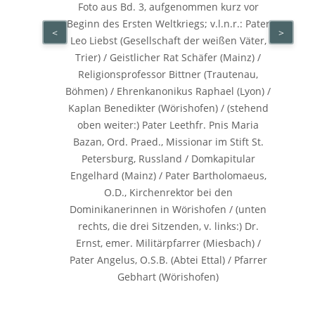
Foto aus Bd. 3, aufgenommen kurz vor
Beginn des Ersten Weltkriegs; v.l.n.r.: Pater
<
>
Leo Liebst (Gesellschaft der weißen Väter,
Trier) / Geistlicher Rat Schäfer (Mainz) /
Religionsprofessor Bittner (Trautenau,
Böhmen) / Ehrenkanonikus Raphael (Lyon) /
Kaplan Benedikter (Wörishofen) / (stehend
oben weiter:) Pater Leethfr. Pnis Maria
Bazan, Ord. Praed., Missionar im Stift St.
Petersburg, Russland / Domkapitular
Engelhard (Mainz) / Pater Bartholomaeus,
O.D., Kirchenrektor bei den
Dominikanerinnen in Wörishofen / (unten
rechts, die drei Sitzenden, v. links:) Dr.
Ernst, emer. Militärpfarrer (Miesbach) /
Pater Angelus, O.S.B. (Abtei Ettal) / Pfarrer
Gebhart (Wörishofen)