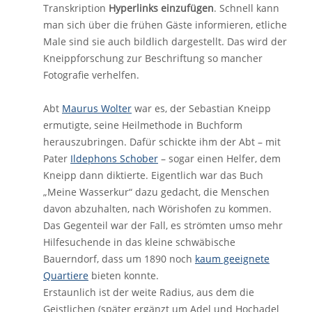
Transkription
Hyperlinks einzufügen
. Schnell kann
man sich über die frühen Gäste informieren, etliche
Male sind sie auch bildlich dargestellt. Das wird der
Kneippforschung zur Beschriftung so mancher
Fotografie verhelfen.
Abt
Maurus Wolter
war es, der Sebastian Kneipp
ermutigte, seine Heilmethode in Buchform
herauszubringen. Dafür schickte ihm der Abt – mit
Pater
Ildephons Schober
– sogar einen Helfer, dem
Kneipp dann diktierte. Eigentlich war das Buch
„Meine Wasserkur“ dazu gedacht, die Menschen
davon abzuhalten, nach Wörishofen zu kommen.
Das Gegenteil war der Fall, es strömten umso mehr
Hilfesuchende in das kleine schwäbische
Bauerndorf, dass um 1890 noch
kaum geeignete
Quartiere
bieten konnte.
Erstaunlich ist der weite Radius, aus dem die
Geistlichen (später ergänzt um Adel und Hochadel