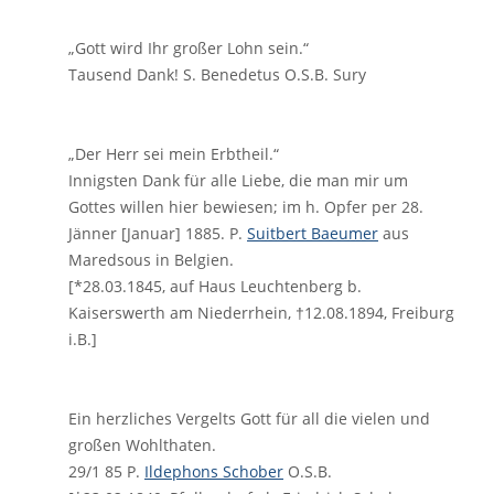
„Gott wird Ihr großer Lohn sein.“
Tausend Dank! S. Benedetus O.S.B. Sury
„Der Herr sei mein Erbtheil.“
Innigsten Dank für alle Liebe, die man mir um
Gottes willen hier bewiesen; im h. Opfer per 28.
Jänner [Januar] 1885. P.
Suitbert Baeumer
aus
Maredsous in Belgien.
[*28.03.1845, auf Haus Leuchtenberg b.
Kaiserswerth am Niederrhein, †12.08.1894, Freiburg
i.B.]
Ein herzliches Vergelts Gott für all die vielen und
großen Wohlthaten.
29/1 85 P.
Ildephons Schober
O.S.B.