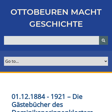
Z
u
OTTOBEUREN MACHT
r
ü
GESCHICHTE
c
k
z
u
r
H
a
u
p
t
s
e
01.12.1884 - 1921 – Die
i
Gästebücher des
t
e