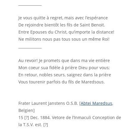
_____________
Je vous quitte à regret, mais avec l’espérance
De rejoindre bientôt les fils de Saint Benoit.
Entre Epouses du Christ, qu’importe la distance!
Ne militons nous pas tous sous un même Roi!
_____________
Au revoir! Je promets que dans ma vie entière
Mon coeur sua fidèle á prière Dieu pour vous;
En retour, nobles seurs, saignez dans la prière
Vous tourenir parfois du fils de Maredsous.
Frater Laurent Janstens O.S.B. [
Abtei Maredsus
,
Belgien]
15 [?] Dec. 1884. Vetore de l’Inmaculi Conception de
la T.S.V. est. [?]