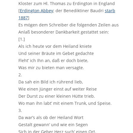
Kloster zum Hl. Thomas zu Erdington in England
[
Erdington Abbey
; der Benediktiner Baudri
starb
1887
]
Es mögen dem Schreiber die folgenden Zeilen aus
Anlaß besonderer Dankbarkeit gestattet sein:
[1.]
Als ich heute vor dem Heiland kniete
Und seiner Bräute im Gebet gedachte
Fleht’ ich Ihn an, daß er doch biete,
Was mir zu bieten man versagte.
2.
Da sah ein Bild ich rührend lieb,
Wie einen Jünger einst auf weiter Reise
Der Durst zu einer kleinen Hütte trieb.
Wo man ihn labt’ mit einem Trunk, und Speise.
3.
Da war’s als ob der Heiland Wort
Gestalt gewann’ und wie ein Segen
Sich in der Geber Herz such’ einen Ort,