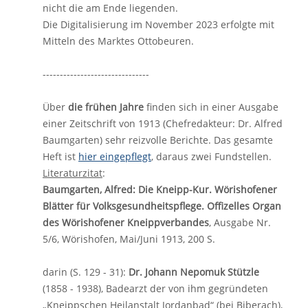
nicht die am Ende liegenden.
Die Digitalisierung im November 2023 erfolgte mit
Mitteln des Marktes Ottobeuren.
-------------------------------
Über
die frühen Jahre
finden sich in einer Ausgabe
einer Zeitschrift von 1913 (Chefredakteur: Dr. Alfred
Baumgarten) sehr reizvolle Berichte. Das gesamte
Heft ist
hier eingepflegt
, daraus zwei Fundstellen.
Literaturzitat
:
Baumgarten, Alfred: Die Kneipp-Kur. Wörishofener
Blätter für Volksgesundheitspflege. Offizelles Organ
des Wörishofener Kneippverbandes
, Ausgabe Nr.
5/6, Wörishofen, Mai/Juni 1913, 200 S.
darin (S. 129 - 31):
Dr. Johann Nepomuk Stützle
(1858 - 1938), Badearzt der von ihm gegründeten
„Kneippschen Heilanstalt Jordanbad“ (bei Biberach),