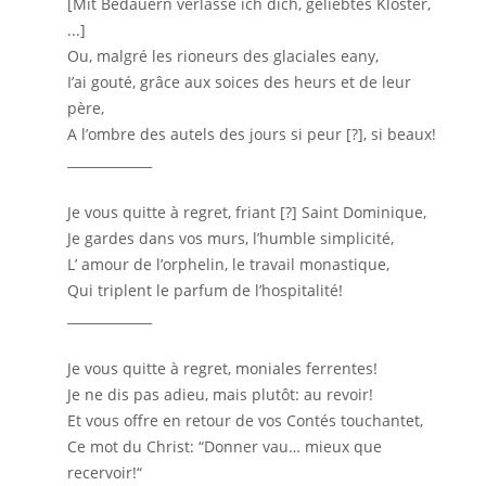
[Mit Bedauern verlasse ich dich, geliebtes Kloster,
...]
Ou, malgré les rioneurs des glaciales eany,
I’ai gouté, grâce aux soices des heurs et de leur
père,
A l’ombre des autels des jours si peur [?], si beaux!
_____________
Je vous quitte à regret, friant [?] Saint Dominique,
Je gardes dans vos murs, l’humble simplicité,
L’ amour de l’orphelin, le travail monastique,
Qui triplent le parfum de l’hospitalité!
_____________
Je vous quitte à regret, moniales ferrentes!
Je ne dis pas adieu, mais plutôt: au revoir!
Et vous offre en retour de vos Contés touchantet,
Ce mot du Christ: “Donner vau… mieux que
recervoir!“