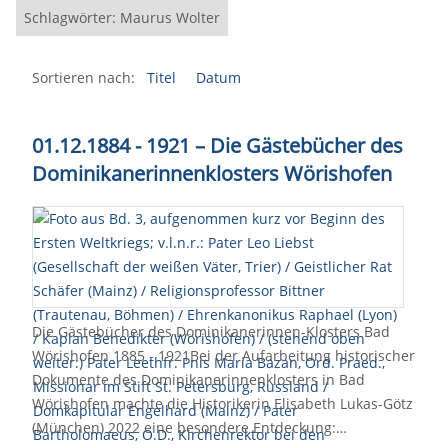
Schlagwörter: Maurus Wolter
Sortieren nach:
Titel
Datum
01.12.1884 - 1921 – Die Gästebücher des
Dominikanerinnenklosters Wörishofen
Die Gästebücher des Dominikanerinnen-Klosters Bad
Wörishofen 1885 - 1921Bei der Aufarbeitung historischer
Dokumente des Dominikanerinnenklosters in Bad
Wörishofen machte die Historikerin Elisabeth Lukas-Götz
(München) 2022 eine besondere Entdeckung:…