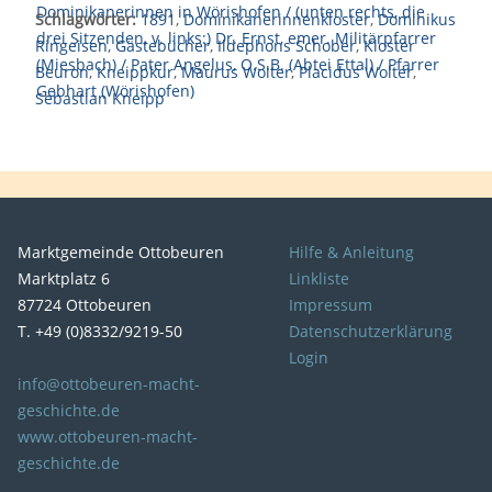
Schlagwörter:
1891
,
Dominikanerinnenkloster
,
Dominikus
Ringeisen
,
Gästebücher
,
Ildephons Schober
,
Kloster
Beuron
,
Kneippkur
,
Maurus Wolter
,
Placidus Wolter
,
Sebastian Kneipp
Marktgemeinde Ottobeuren
Hilfe & Anleitung
Marktplatz 6
Linkliste
87724 Ottobeuren
Impressum
T. +49 (0)8332/9219-50
Datenschutzerklärung
Login
info@ottobeuren-macht-
geschichte.de
www.ottobeuren-macht-
geschichte.de