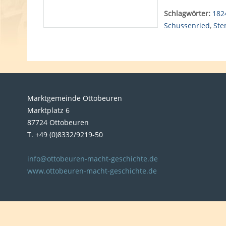
Schlagwörter:
182
Schussenried
,
Ste
Marktgemeinde Ottobeuren
Marktplatz 6
87724 Ottobeuren
T. +49 (0)8332/9219-50
info@ottobeuren-macht-geschichte.de
www.ottobeuren-macht-geschichte.de