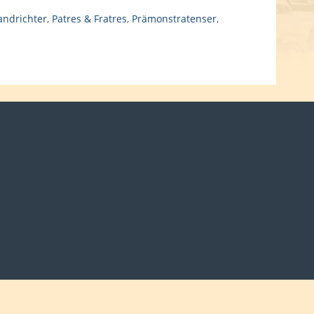
andrichter
,
Patres & Fratres
,
Prämonstratenser
,