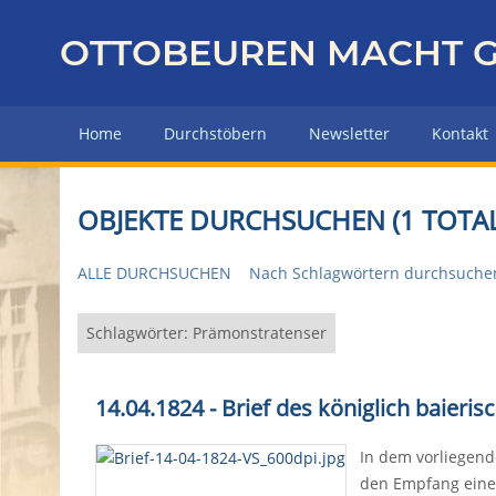
Z
u
OTTOBEUREN MACHT G
r
ü
c
Home
Durchstöbern
Newsletter
Kontakt
k
z
u
OBJEKTE DURCHSUCHEN (1 TOTAL
r
H
ALLE DURCHSUCHEN
Nach Schlagwörtern durchsuche
a
u
p
Schlagwörter: Prämonstratenser
t
s
14.04.1824 - Brief des königlich baier
e
i
In dem vorliegend
t
den Empfang einer
e