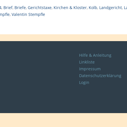
4
,
Brief
,
Briefe
,
Gerichtstaxe
,
Kirchen & Kloster
,
Kolb
,
Landgericht
,
L
mpfle
,
Valentin Stempfle
Hilfe & Anleitung
Linkliste
Impressum
Datenschutzerklärung
Login