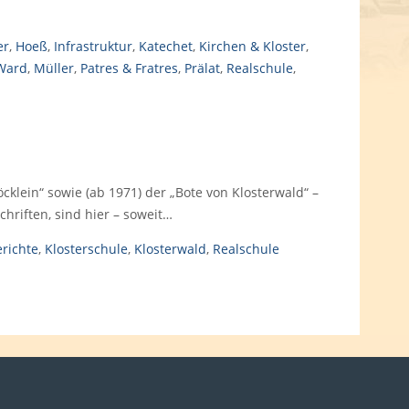
er
,
Hoeß
,
Infrastruktur
,
Katechet
,
Kirchen & Kloster
,
Ward
,
Müller
,
Patres & Fratres
,
Prälat
,
Realschule
,
öcklein“ sowie (ab 1971) der „Bote von Klosterwald“ –
riften, sind hier – soweit…
richte
,
Klosterschule
,
Klosterwald
,
Realschule