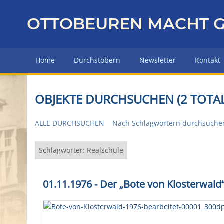
Z
u
OTTOBEUREN MACHT G
r
ü
c
Home
Durchstöbern
Newsletter
Kontakt
k
z
u
OBJEKTE DURCHSUCHEN (2 TOTAL
r
H
ALLE DURCHSUCHEN
Nach Schlagwörtern durchsuche
a
u
p
Schlagwörter: Realschule
t
s
01.11.1976 - Der „Bote von Klosterwald
e
i
t
e