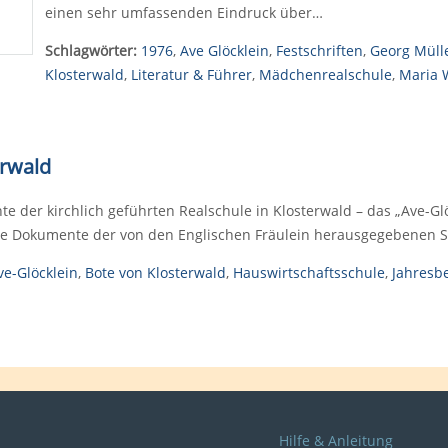
einen sehr umfassenden Eindruck über…
Schlagwörter:
1976
,
Ave Glöcklein
,
Festschriften
,
Georg Müll
Klosterwald
,
Literatur & Führer
,
Mädchenrealschule
,
Maria 
erwald
te der kirchlich geführten Realschule in Klosterwald – das „Ave-Gl
re Dokumente der von den Englischen Fräulein herausgegebenen Sch
ve-Glöcklein
,
Bote von Klosterwald
,
Hauswirtschaftsschule
,
Jahresbe
Hilfe & Anleitung