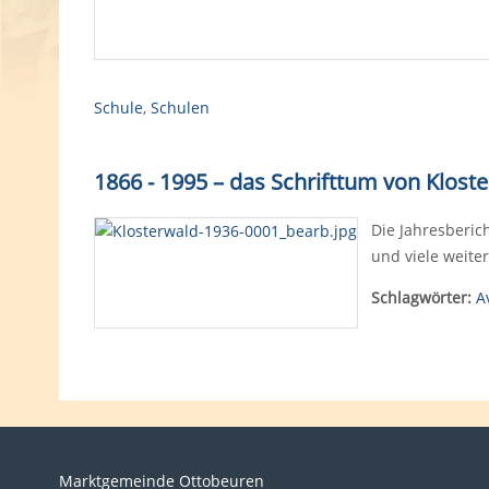
Schule
,
Schulen
1866 - 1995 – das Schrifttum von Klost
Die Jahresberich
und viele weite
Schlagwörter:
A
Marktgemeinde Ottobeuren