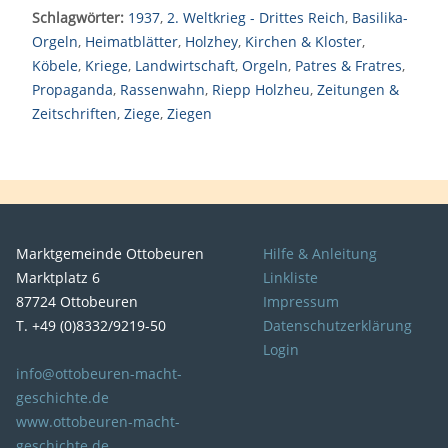
Schlagwörter:
1937
,
2. Weltkrieg - Drittes Reich
,
Basilika-
Orgeln
,
Heimatblätter
,
Holzhey
,
Kirchen & Kloster
,
Köbele
,
Kriege
,
Landwirtschaft
,
Orgeln
,
Patres & Fratres
,
Propaganda
,
Rassenwahn
,
Riepp Holzheu
,
Zeitungen &
Zeitschriften
,
Ziege
,
Ziegen
Marktgemeinde Ottobeuren
Hilfe & Anleitung
Marktplatz 6
Linkliste
87724 Ottobeuren
Impressum
T. +49 (0)8332/9219-50
Datenschutzerklärung
Login
info@ottobeuren-macht-
geschichte.de
www.ottobeuren-macht-
geschichte.de