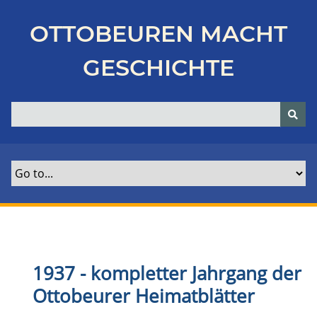
Z
u
OTTOBEUREN MACHT
r
ü
GESCHICHTE
c
k
z
u
r
H
a
u
p
t
s
e
1937 - kompletter Jahrgang der
i
Ottobeurer Heimatblätter
t
e