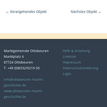
← Vorangehendes Objekt
Nächstes Objekt →
Marktgemeinde Ottobeuren
Hilfe & Anleitung
Marktplatz 6
Linkliste
87724 Ottobeuren
Impressum
T. +49 (0)8332/9219-50
Datenschutzerklärung
Login
info@ottobeuren-macht-
geschichte.de
www.ottobeuren-macht-
geschichte.de