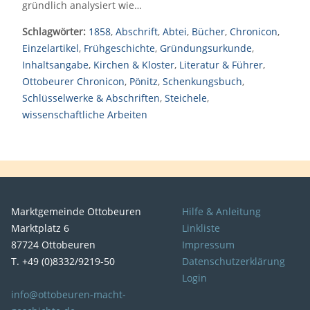
gründlich analysiert wie…
Schlagwörter:
1858
,
Abschrift
,
Abtei
,
Bücher
,
Chronicon
,
Einzelartikel
,
Frühgeschichte
,
Gründungsurkunde
,
Inhaltsangabe
,
Kirchen & Kloster
,
Literatur & Führer
,
Ottobeurer Chronicon
,
Pönitz
,
Schenkungsbuch
,
Schlüsselwerke & Abschriften
,
Steichele
,
wissenschaftliche Arbeiten
Marktgemeinde Ottobeuren
Hilfe & Anleitung
Marktplatz 6
Linkliste
87724 Ottobeuren
Impressum
T. +49 (0)8332/9219-50
Datenschutzerklärung
Login
info@ottobeuren-macht-