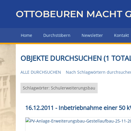
Z
u
OTTOBEUREN MACHT G
r
ü
c
Home
Durchstöbern
Newsletter
Kontakt
k
z
u
OBJEKTE DURCHSUCHEN (1 TOTAL
r
H
ALLE DURCHSUCHEN
Nach Schlagwörtern durchsuche
a
u
p
Schlagwörter: Schulerweiterungsbau
t
s
16.12.2011 - Inbetriebnahme einer 50
e
i
t
e