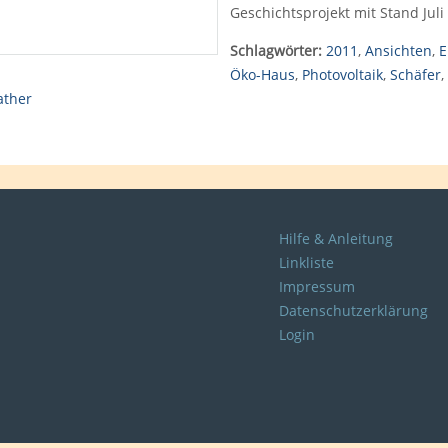
Geschichtsprojekt mit Stand Ju
Schlagwörter:
2011
,
Ansichten
,
E
Öko-Haus
,
Photovoltaik
,
Schäfer
,
ather
Hilfe & Anleitung
Linkliste
Impressum
Datenschutzerklärung
Login