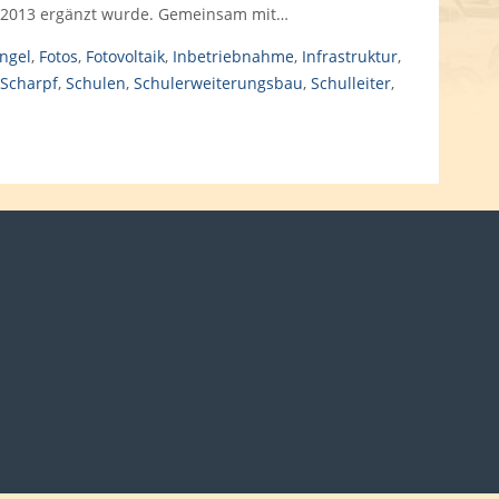
li 2013 ergänzt wurde. Gemeinsam mit…
ngel
,
Fotos
,
Fotovoltaik
,
Inbetriebnahme
,
Infrastruktur
,
Scharpf
,
Schulen
,
Schulerweiterungsbau
,
Schulleiter
,