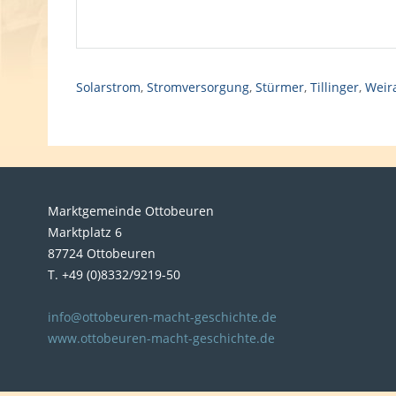
Solarstrom
,
Stromversorgung
,
Stürmer
,
Tillinger
,
Weir
Marktgemeinde Ottobeuren
Marktplatz 6
87724 Ottobeuren
T. +49 (0)8332/9219-50
info@ottobeuren-macht-geschichte.de
www.ottobeuren-macht-geschichte.de