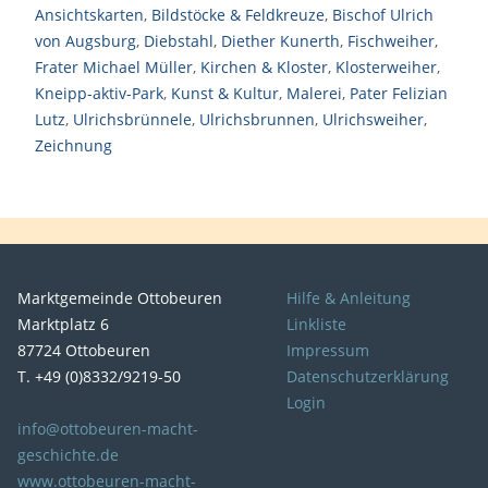
Ansichtskarten
,
Bildstöcke & Feldkreuze
,
Bischof Ulrich
von Augsburg
,
Diebstahl
,
Diether Kunerth
,
Fischweiher
,
Frater Michael Müller
,
Kirchen & Kloster
,
Klosterweiher
,
Kneipp-aktiv-Park
,
Kunst & Kultur
,
Malerei
,
Pater Felizian
Lutz
,
Ulrichsbrünnele
,
Ulrichsbrunnen
,
Ulrichsweiher
,
Zeichnung
Marktgemeinde Ottobeuren
Hilfe & Anleitung
Marktplatz 6
Linkliste
87724 Ottobeuren
Impressum
T. +49 (0)8332/9219-50
Datenschutzerklärung
Login
info@ottobeuren-macht-
geschichte.de
www.ottobeuren-macht-