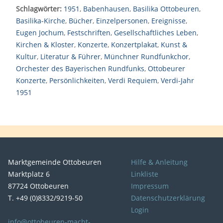
Schlagwörter:
1951
,
Babenhausen
,
Basilika Ottobeuren
,
Basilika-Kirche
,
Bücher
,
Einzelpersonen
,
Ereignisse
,
Eugen Jochum
,
Festschriften
,
Gesellschaftliches Leben
,
Kirchen & Kloster
,
Konzerte
,
Konzertplakat
,
Kunst &
Kultur
,
Literatur & Führer
,
Münchner Rundfunkchor
,
Orchester des Bayerischen Rundfunks
,
Ottobeurer
Konzerte
,
Persönlichkeiten
,
Verdi Requiem
,
Verdi-Jahr
1951
Marktgemeinde Ottobeuren
Hilfe & Anleitung
Marktplatz 6
Linkliste
87724 Ottobeuren
Impressum
T. +49 (0)8332/9219-50
Datenschutzerklärung
Login
info@ottobeuren-macht-