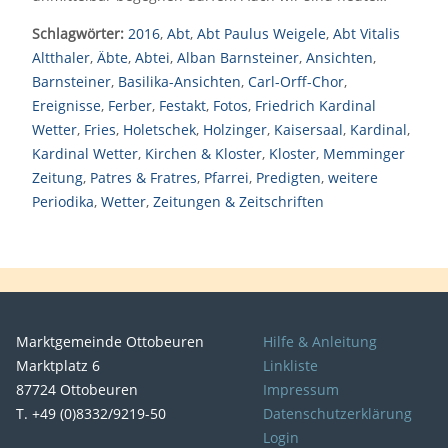
Schlagwörter:
2016
,
Abt
,
Abt Paulus Weigele
,
Abt Vitalis
Altthaler
,
Äbte
,
Abtei
,
Alban Barnsteiner
,
Ansichten
,
Barnsteiner
,
Basilika-Ansichten
,
Carl-Orff-Chor
,
Ereignisse
,
Ferber
,
Festakt
,
Fotos
,
Friedrich Kardinal
Wetter
,
Fries
,
Holetschek
,
Holzinger
,
Kaisersaal
,
Kardinal
,
Kardinal Wetter
,
Kirchen & Kloster
,
Kloster
,
Memminger
Zeitung
,
Patres & Fratres
,
Pfarrei
,
Predigten
,
weitere
Periodika
,
Wetter
,
Zeitungen & Zeitschriften
Marktgemeinde Ottobeuren
Hilfe & Anleitung
Marktplatz 6
Linkliste
87724 Ottobeuren
Impressum
T. +49 (0)8332/9219-50
Datenschutzerklärung
Login