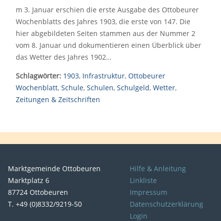
m 3. Januar erschien die erste Ausgabe des Ottobeurer
Wochenblatts des Jahres 1903, die erste von 147. Die
hier abgebildeten Seiten stammen aus der Nummer 2
vom 8. Januar und dokumentieren einen Überblick über
das Wetter des Jahres 1902…
Schlagwörter:
1903
,
Infrastruktur
,
Ottobeurer
Wochenblatt
,
Schule
,
Schulen
,
Schulgeld
,
Wetter
,
Zeitungen & Zeitschriften
Marktgemeinde Ottobeuren
Hilfe & Anleitung
Marktplatz 6
Linkliste
87724 Ottobeuren
Impressum
T. +49 (0)8332/9219-50
Datenschutzerklärung
Login