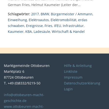
German Fries, Helmut Kaumeier (Leiter der…
Schlagwörter:
2017
,
BMW
,
Bürgermeister / Ammann
,
Einweihung
,
Elektroautos
,
Elektromobilität
,
erdas
schwaben
,
Ereignisse
,
Fries
,
IFEU
,
Infrastruktur
,
Kaumeier
,
KBA
,
Ladesäule
,
Wirtschaft & Handel
Marktgemeinde Ottobeuren
Hilfe & Anleitung
Marktplatz 6
Linkliste
87724 Ottobeuren
Impressum
T. +49 (0)8332/9219-50
Datenschutzerklärung
Login
info@ottobeuren-macht-
geschichte.de
www.ottobeuren-macht-