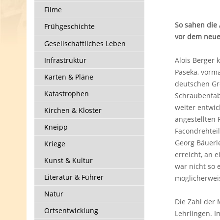
Filme
So sahen die
Frühgeschichte
vor dem neuen
Gesellschaftliches Leben
Infrastruktur
Alois Berger 
Paseka, vorm
Karten & Pläne
deutschen Gr
Katastrophen
Schraubenfabr
weiter entwic
Kirchen & Kloster
angestellten 
Kneipp
Facondrehteil
Georg Bäuerl
Kriege
erreicht, an 
Kunst & Kultur
war nicht so 
Literatur & Führer
möglicherweis
Natur
Die Zahl der 
Ortsentwicklung
Lehrlingen. 