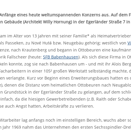
 Anfänge eines heute weltumspannenden Konzerns aus. Auf dem Fo
 Gebäude (Architekt Willy Hornung) in der Egerländer Straße 7 in
kam im Alter von 13 Jahren mit seiner Familie* als Heimatvertrie
als Passeken, zu Nové Hutě bzw. Neugebäu gehörig; westlich von
V
enze, nach Krautenberg und begann in Ottobeuren eine kaufmänn
ik Fallscheer (heute:
SFB Babenhausen
). Als sich diese Firma in
keln konnte, zog sie nach Babenhausen um - und mit ihr Alois Berg
Facharbeitern in einer 105² großen Werkstatt selbständig machte,
en verlangte. Kurz vor Beginn eines Erweiterungsbaues hatten es 
e), denen die Distanz vom heimatlichen Ottobeuren nach Neugabl
ein Grundstück in der Egerländer Straße zu gelangen, auf dem schl
einfach, da die hiesigen Gewerbetreibenden (z.B. Raith oder Scha
e auch Angst hatten, Arbeitskräfte zu verlieren.
Mitarbeiter lag anfangs noch im einstelligen Bereich, wuchs aber 
Im Jahr 1969 nahm das Unternehmen den ersten Sechsspindler-Dreh