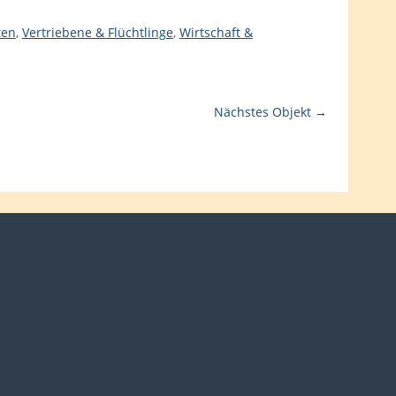
ten
,
Vertriebene & Flüchtlinge
,
Wirtschaft &
Nächstes Objekt →