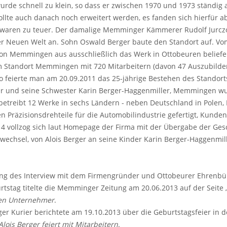
rde schnell zu klein, so dass er zwischen 1970 und 1973 ständig
ollte auch danach noch erweitert werden, es fanden sich hierfür 
n waren zu teuer. Der damalige Memminger Kämmerer Rudolf Jurczo
er Neuen Welt an. Sohn Oswald Berger baute den Standort auf. Vo
on Memmingen aus ausschließlich das Werk in Ottobeuren beliefe
Am Standort Memmingen mit 720 Mitarbeitern (davon 47 Auszubild
o feierte man am 20.09.2011 das 25-jährige Bestehen des Standort
r und seine Schwester Karin Berger-Haggenmiller, Memmingen wur
betreibt 12 Werke in sechs Ländern - neben Deutschland in Polen
en Präzisionsdrehteile für die Automobilindustrie gefertigt, Ku
14 vollzog sich laut Homepage der Firma mit der Übergabe der Ges
wechsel, von Alois Berger an seine Kinder Karin Berger-Haggenmi
g des Interview mit dem Firmengründer und Ottobeurer Ehrenbürge
tstag titelte die Memminger Zeitung am 20.06.2013 auf der Seite 
len Unternehmer
.
 Kurier berichtete am 19.10.2013 über die Geburtstagsfeier in de
Alois Berger feiert mit Mitarbeitern
.