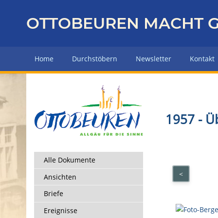
Z
u
OTTOBEUREN MACHT G
r
ü
c
Home
Durchstöbern
Newsletter
Kontakt
k
z
u
r
H
1957 - Ü
a
u
p
t
Alle Dokumente
s
<
Ansichten
e
i
Briefe
t
Ereignisse
e