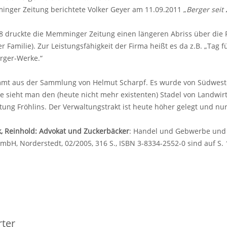
nger Zeitung berichtete Volker Geyer am 11.09.2011 „
Berger seit
 druckte die Memminger Zeitung einen längeren Abriss über die F
er Familie). Zur Leistungsfähigkeit der Firma heißt es da z.B. „Tag f
rger-Werke.“
mmt aus der Sammlung von Helmut Scharpf. Es wurde von Südwe
 sieht man den (heute nicht mehr existenten) Stadel von Landwirt
htung Fröhlins. Der Verwaltungstrakt ist heute höher gelegt und nu
k, Reinhold: Advokat und Zuckerbäcker
: Handel und Gebwerbe und 
H, Norderstedt, 02/2005, 316 S., ISBN 3-8334-2552-0 sind auf S.
ter