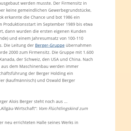
 ausgebaut werden musste. Der Firmensitz in
aber keine gemeindlichen Gewerbegrundstücke,
k erkannte die Chance und bot 1986 ein
m Produktionsstart im September 1989 bis etwa
rt, dann wurden die ersten eigenen Kunden
ende) und einem Jahresumsatz von 100-110
s. Die Leitung der
Berger-Gruppe
übernahmen
de 2000 zum Firmensitz. Die Gruppe mit 1.600
, Kanada, der Schweiz, den USA und China. Nach
nden aus dem Maschinenbau werden immer
chäftsführung der Berger Holding ein
ller (kaufmännisch) und Oswald Berger
r Alois Berger steht noch aus ...
„Allgäu-Wirtschaft“:
Vom Flüchtlingskind zum
r neu errichteten Halle seines Werks in