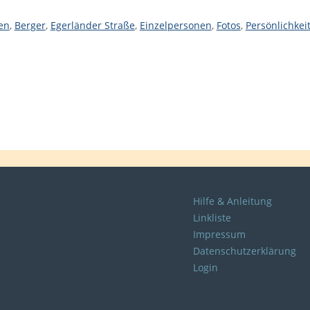
en
,
Berger
,
Egerländer Straße
,
Einzelpersonen
,
Fotos
,
Persönlichkei
Hilfe & Anleitung
Linkliste
Impressum
Datenschutzerklärung
Login