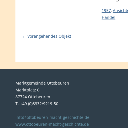
1957
,
Ansicht
Handel
← Vorangehendes Objekt
Marktgemeinde Ottobeuren
Marktplatz 6
87724 Ottobeuren
T. +49 (0)8332/9219-50
info@ottobeuren-macht-geschichte.de
www.ottobeuren-macht-geschichte.de