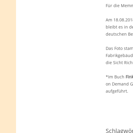
Für die Memmi
Am 18.08.2018
bleibt es in d
deutschen Be
Das Foto sta
Fabrikgebäude
die Sicht Ric
*Im Buch
Fin
on Demand Gmb
aufgeführt.
Schlagwör