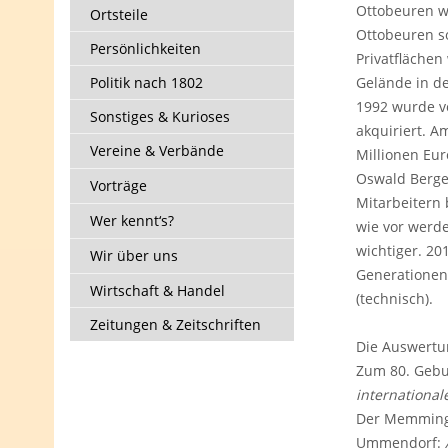
Ottobeuren wu
Ortsteile
Ottobeuren s
Persönlichkeiten
Privatfläche
Politik nach 1802
Gelände in d
1992 wurde v
Sonstiges & Kurioses
akquiriert. 
Vereine & Verbände
Millionen Eur
Oswald Berge
Vorträge
Mitarbeitern 
Wer kennt‘s?
wie vor werd
wichtiger. 20
Wir über uns
Generationen
Wirtschaft & Handel
(technisch).
Zeitungen & Zeitschriften
Die Auswertun
Zum 80. Gebur
internationa
Der Memminger
Ummendorf: