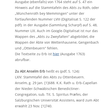
Ausgabe (ebenfalls) von 1764 steht auf S. 47 ein
Hinweis auf die Stammtafeln des Abts zu Roth, oder
„Münchenroth bey Memmingen“ unter der
fortlaufenden Nummer LVIII (Digitalisat S. 122 der
pdf); in der Ausgabe (Sammlung Scharpf) auf S. 48,
Nummer LIX. Auch im Google-Digitalisat ist nur das
Wappen des „Abts zu Zweyfalten“ abgebildet, die
Wappen der Äbte von Wettenhausene, Gengenbach
und „Ottenbeuern“ fehlen.
Die Textseite zu Erb ist
hier
(Ausgabe 1763)
abrufbar.
Zu Abt Anselm Erb
heißt es (pdf, S. 124):
LXIV. Stammtafel des Abts zu Ottenbeuern.
Anselm, g. 29 Jan. [1]688. K.K. Rath u. Erb-Capellan
der Nieder-Schwäbischen Benedictiner-
Congregation, sub. Tit. S. Spiritus Præfes, der
Salzburgischen Universität Assistens, ward zum Abt
erwählt 23 Nov. [1]740.