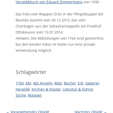
Heraldikbuch von Eduard Zimmermann
von 1930.
Das Foto vom Wappen Erbs in der Pfingstkuppel der
Basilika stammt vom 30.12.2015, das vom
Chorbogen aus der Sebastianskapelle am Friedhof
Ottobeuren vom 19.07.2014.
Hinweis: Die Abbildungen von 1764 sind gemeinfrei,
bei den beiden Fotos ist leider nur eine private
Verwendung möglich.
Schlagwörter
1764
,
Abt
,
Abt Anselm
,
Äbte
,
Bücher
,
Erb
,
Gatterer
,
Heraldik
,
Kirchen & Kloster
,
Literatur & Führer
,
Stiche
,
Wappen
← Vorangehendes Objekt
Nächstes Objekt →