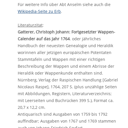
Für weitere Info über Abt Anselm siehe auch die
Wikipedia-Seite zu Erb
.
Literaturzitat
:
Gatterer, Christoph Johann: Fortgesetzter Wappen-
Calender auf das Jahr 1764
. oder jährliches
Handbuch der neuesten Genealogie und Heraldik
worinnen aller jetzigen europäischen Potentaten
Stammtafeln und Wappen mit einer richtigen
Beschreibung der Wappen und einem Abrisse der
Heraldik oder Wappenkunde enthalten sind.
Nürnberg, Verlag der Raspischen Handlung [Gabriel
Nicolaus Raspe], 1764, 207 S. (plus unzählige Seiten
mit Abbildungen, Registern, Literaturverzeichnis;
mit Leerseiten und Buchrücken 399 S.), Format ca.
20,7 x 12,2 cm.
Antiquarisch sind Ausgaben von 1759 bis 1792
auffindbar; Ausgaben von 1767 und 1769 stammen
auch von Johann Friedrich Seyfart.