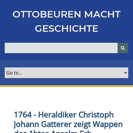
Z
u
OTTOBEUREN MACHT
r
ü
GESCHICHTE
c
k
z
u
r
H
a
u
p
t
s
e
1764 - Heraldiker Christoph
i
Johann Gatterer zeigt Wappen
t
e