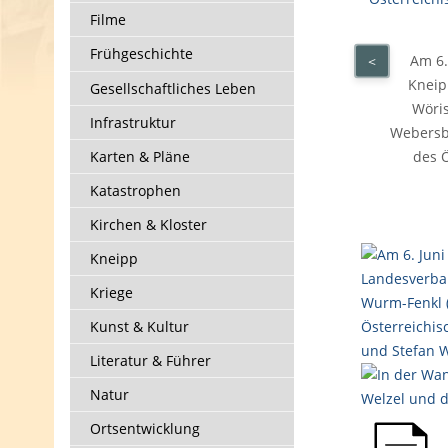
Filme
Frühgeschichte
Am 6.
<
Kneip
Gesellschaftliches Leben
Wöris
Infrastruktur
Webersbe
Karten & Pläne
des 
Katastrophen
Kirchen & Kloster
Kneipp
Kriege
Kunst & Kultur
Literatur & Führer
Natur
Ortsentwicklung