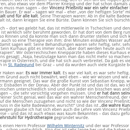
ren, also etwas vor dem Pfarrer Kneipp und der hat schon damals a
as muss man sagen – der
Vincenz Prießnitz war ein sehr einfache
in Bauer. Er war – sagen wir mal – eher „von der heftigen Sorte“ 
alt und für alle kalt
. Seine Therapien waren: Ab in die kalte Bade
lt ist, dann kriegen Sie eine Bürste. Dann können Sie sich bürsc
ch – dort wo gelebt hat, das ist mittlerweile in Tschechien und den
 ist wirklich sehr berühmt geworden. Er hat dort von dem Berg runt
 so Rinnen und da konnte man sich dann drunter stellen und sich
 auch so eine Therapie von ihm: drei Minuten eiskaltes Wasser au
 damit sagen will: Seine Behandlungen waren sehr heftig, sehr, seh
. Sein Kurhaus gibt es immer noch, aber dort werden heute auch 
rapien“. Wir österreichischen Kneippärzte haben dieses Kurhaus 
ns gesagt: „Naja, heutzutage kann man das nicht mehr so machen.“
rapie in Österreich, und die hat sich auch verbreitet. Da gab es vi
h in
St. Radegund
bei Graz – und da wurden auch viele Kurgäste b
r Haken war:
Es war immer kalt
. Es war viel kalt, es war sehr heft
em Grund auch nicht bewährt, weil eben – wie wir wissen und wie a
ermann geeignet. Das war die große Kunst von Sebastian Kneipp, wei
o: Eisbaden in der Donau. Aber der Punkt ist und das ist das, wo 
nschen unterschiedlich sind und dass jeder ein bisschen was and
ngen –, die sehr vorsichtig vorgehen müssen. Und
er hat dann sei
einer Sicht genial, weil das war ein wahrer Menschenfreund, der v
uf die Menschen zuzugehen und nicht so wie der Vincenz Prießnit
muss in die kalte Badewanne, wurscht!“ Und das ist „
die wahre Kuns
wegen glaube ich hat sich eben auch die Lehre vom Vincenz Prießn
ise – und das ist auch etwas was kaum Bekanntes – das dazu gefüh
Lehrstuhl für Hydrotherapie
gegründet wurde.
s einen Herrn Professor
Wilhelm Winternitz
und der war Professor
 – schon unglaublich. Also das ist sehr lange her und die haben