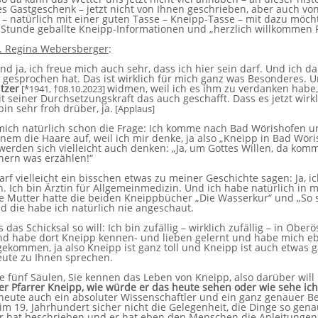
es Gastgeschenk – jetzt nicht von Ihnen geschrieben, aber auch vo
, – natürlich mit einer guten Tasse – Kneipp-Tasse – mit dazu möch
 Stunde geballte Kneipp-Informationen und „herzlich willkommen 
r. Regina Webersberger
:
d ja, ich freue mich auch sehr, dass ich hier sein darf. Und ich dar
 gesprochen hat. Das ist wirklich für mich ganz was Besonderes.
tzer
widmen, weil ich es ihm zu verdanken habe,
[*1941,
†
08.10.2023]
t seiner Durchsetzungskraft das auch geschafft. Dass es jetzt wir
 bin sehr froh drüber, ja.
[Applaus]
 mich natürlich schon die Frage: Ich komme nach Bad Wörishofen u
einem die Haare auf, weil ich mir denke, ja also „Kneipp in Bad Wöri
rden sich vielleicht auch denken: „Ja, um Gottes Willen, da kom
nern was erzählen!“
 darf vielleicht ein bisschen etwas zu meiner Geschichte sagen: Ja,
 Ich bin Ärztin für Allgemeinmedizin. Und ich habe natürlich in 
 Mutter hatte die beiden Kneippbücher „Die Wasserkur“ und „So sol
 die habe ich natürlich nie angeschaut.
s das Schicksal so will: Ich bin zufällig – wirklich zufällig – in Obe
 habe dort Kneipp kennen- und lieben gelernt und habe mich ebe
gekommen, ja also Kneipp ist ganz toll und Kneipp ist auch etwas
eute zu Ihnen sprechen.
e fünf Säulen, Sie kennen das Leben von Kneipp, also darüber will 
der Pfarrer Kneipp, wie würde er das heute sehen oder wie sehe ich
eute auch ein absoluter Wissenschaftler und ein ganz genauer Beo
m 19. Jahrhundert sicher nicht die Gelegenheit, die Dinge so gena
r hat beschrieben und er hat eben den Menschen die Anleitungen 