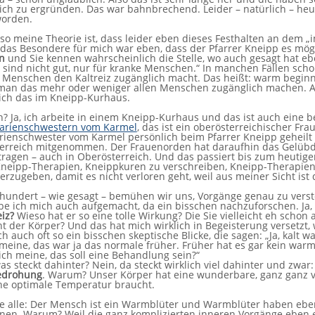
ich zu ergründen. Das war bahnbrechend. Leider – natürlich – heut
worden.
lso meine Theorie ist, dass leider eben dieses Festhalten an dem „i
das Besondere für mich war eben, dass der Pfarrer Kneipp es mög
n
und Sie kennen wahrscheinlich die Stelle, wo auch gesagt hat ebe
ind nicht gut, nur für kranke Menschen.“ In manchen Fällen scho
 Menschen den Kaltreiz zugänglich macht. Das heißt: warm begin
man das mehr oder weniger allen Menschen zugänglich machen. Ab
ich das im Kneipp-Kurhaus.
h? Ja, ich arbeite in einem Kneipp-Kurhaus und das ist auch eine
arienschwestern vom Karmel
, das ist ein oberösterreichischer Fr
ienschwester vom Karmel persönlich beim Pfarrer Kneipp geheilt w
erreich mitgenommen. Der Frauenorden hat daraufhin das Gelübde 
ragen – auch in Oberösterreich. Und das passiert bis zum heutig
 Kneipp-Therapien, Kneippkuren zu verschreiben, Kneipp-Therapie
erzugeben, damit es nicht verloren geht, weil aus meiner Sicht ist d
hrhundert – wie gesagt – bemühen wir uns, Vorgänge genau zu verst
 ich mich auch aufgemacht, da ein bisschen nachzuforschen. Ja, wa
iz?
Wieso hat er so eine tolle Wirkung? Die Sie vielleicht eh schon
 der Körper? Und das hat mich wirklich in Begeisterung versetzt, 
ch auch oft so ein bisschen skeptische Blicke, die sagen: „Ja, kalt 
meine, das war ja das normale früher. Früher hat es gar kein wa
 ich meine, das soll eine Behandlung sein?“
was steckt dahinter? Nein, da steckt wirklich viel dahinter und zwar
Bedrohung
. Warum? Unser Körper hat eine wunderbare, ganz ganz v
ne optimale Temperatur braucht.
e alle: Der Mensch ist ein Warmblüter und Warmblüter haben eben
nen. Warum? Weil die ganz komplizierten inneren Vorgänge eben 