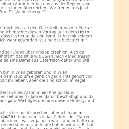
n einem Autor hier bei uns aus der Region, vom
te ich Ihnen überreichen. Wir freuen uns jetzt
Frau Dr. Webersberger“!
f mich jetzt an den Platz stellen, wo der Pfarrer
 Und ich möchte diesen Vortrag auch dem Herrn
 dass ich heute da sein kann. Er hat mit seinem
klich wahr geworden ist, und das bedeutet mir
nd soll
Ihnen
über Kneipp erzählen. Also da
shofen“, das ist ja wie
Eulen nach Athen tragen
mt da eine Dame aus Österreich daher und will
 ich bin in Wien geboren und in Wien
meinem Studium eigentlich gar nichts gehört von
lt ihr leben“, aber die sind schön im Regal
rösterreich als Ärztin in ein Kneipp-Haus
n seit über 15 Jahren damit beschäftigt und da
 ganz ganz Wichtiges und aus diesem Hintergrund
ich sicher nicht sprechen, aber ich habe mir
 das?
Ich habe nämlich das Gefühl, der Pfarrer
bachter – was er ja auch war – und er hatte nur
u zu verstehen. Und heute haben wir das. Er hat
gegeben, und das hat sehr viel bewirkt. Das hat