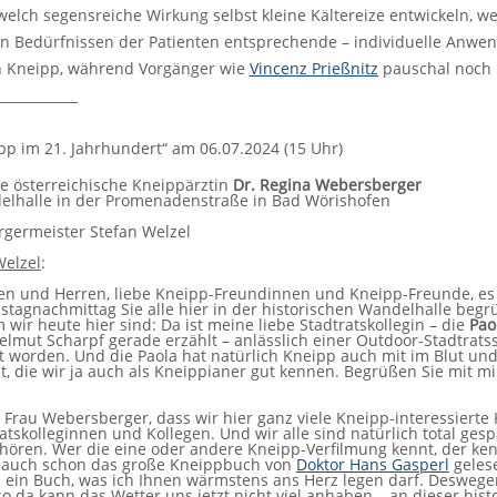
welch segensreiche Wirkung selbst kleine Kältereize entwickeln, 
n Bedürfnissen der Patienten entsprechende – individuelle Anwend
n Kneipp, während Vorgänger wie
Vincenz Prießnitz
pauschal noch 
____________
pp im 21. Jahrhundert“ am 06.07.2024 (15 Uhr)
ie österreichische Kneippärztin
Dr. Regina Webersberger
delhalle in der Promenadenstraße in Bad Wörishofen
rgermeister Stefan Welzel
Welzel
:
n und Herren, liebe Kneipp-Freundinnen und Kneipp-Freunde, es 
tagnachmittag Sie alle hier in der historischen Wandelhalle beg
wir heute hier sind: Da ist meine liebe Stadtratskollegin – die
Pao
elmut Scharpf gerade erzählt – anlässlich einer Outdoor-Stadtratss
t worden. Und die Paola hat natürlich Kneipp auch mit im Blut un
t, die wir ja auch als Kneippianer gut kennen. Begrüßen Sie mit
, Frau Webersberger, dass wir hier ganz viele Kneipp-interessiert
atskolleginnen und Kollegen. Und wir alle sind natürlich total ge
hören. Wer die eine oder andere Kneipp-Verfilmung kennt, der ken
ht auch schon das große Kneippbuch von
Doktor Hans Gasperl
gelese
s ein Buch, was ich Ihnen wärmstens ans Herz legen darf. Deswege
so da kann das Wetter uns jetzt nicht viel anhaben – an dieser hi