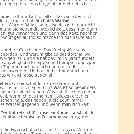
zutage gibt es das lange nicht mehr, das ist
mmer kalt nur kalt für alle“, das war eben nicht
lich gemacht hat,
auch das Warme
n: „Warme Bäder, nein, also das geht gar nicht.
n und sie geben die Möglichkeit, dass man dann
nen, gut vorwärmen und dann das Kalte nachher
solut genial und so mache ich das heute auch.
 besondere Geschichte. Das Kneipp-Kurhaus
auenorden. Und warum gibt es das dort? Ja, weil
orden ist. Und sie hat das im 19. Jahrhundert
abgelegt, die Kneipp’sche Therapie zu pflegen
en Tag und dort habe ich eben auch die
n anzuwenden. Und auch das hoffentlich ein
as wirklich absolut genial.
ehen, wissenschaftlich zu erklären und
s ist es jetzt eigentlich?
Was ist so besonders
 alle ausprobiert haben. Was spielt sich da genau
weil, wenn ich das meinen Kollegen erzählen,
waschen, naja, das haben ja die Leut’ immer
rmes Wasser gegeben und wenn man sich kalt
:
Der Kaltreiz ist für unseren Körper tatsächlich
ielfältige chemische Zusammensetzung, die
 die Eigenschaft, dass sie ihre eigene Wärme
eine bestimmte Temperatur brauchen, weil unser