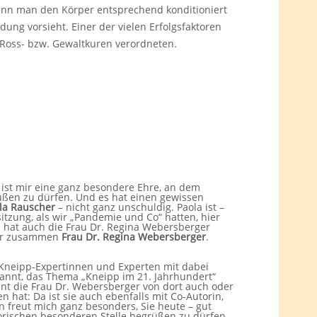
wenn man den Körper entsprechend konditioniert
ung vorsieht. Einer der vielen Erfolgsfaktoren
Ross- bzw. Gewaltkuren verordneten.
ist mir eine ganz besondere Ehre, an dem
rüßen zu dürfen. Und es hat einen gewissen
la Rauscher
– nicht ganz unschuldig. Paola ist –
itzung, als wir „Pandemie und Co“ hatten, hier
d hat auch die Frau Dr. Regina Webersberger
 mir zusammen
Frau Dr. Regina Webersberger
.
e Kneipp-Expertinnen und Experten mit dabei
spannt, das Thema „Kneipp im 21. Jahrhundert“
nt die Frau Dr. Webersberger von dort auch oder
n hat: Da ist sie auch ebenfalls mit Co-Autorin,
n freut mich ganz besonders, Sie heute – gut
storischen besonderen Stelle begrüßen zu dürfen.