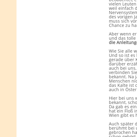
vielen Leuten
weil einfach 
Nervensystem 
des vorigen J
muss sich vor
Chance zu ha
Aber wenn er
und das tolle
die Anleitun
Wie Sie alle 
Und so ist e
gerade über K
darüber erzäh
auch bei uns,
verbinden Sie
bekannt. Na j
Menschen nich
das Kalte ist
auch in Öste
Hier bei uns 
bekannt, scho
Da gab es ei
hat ein Floß 
Wien gibt es 
Auch später d
berühmt bei 
gebrochen hat
schon gehört 