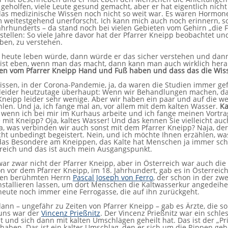
 geholfen, viele Leute gesund gemacht, aber er hat eigentlich nic
das medizinische Wissen noch nicht so weit war. Es waren Hormon
weitestgehend unerforscht. Ich kann mich auch noch erinnern, sog
ahrhunderts – da stand noch bei vielen Gebieten vom Gehirn „die F
stellen: So viele Jahre davor hat der Pfarrer Kneipp beobachtet 
ben, zu verstehen.
 heute leben würde, dann würde er das sicher verstehen und da
 ist eben, wenn man das macht, dann kann man auch wirklich hera
gen vom Pfarrer Kneipp Hand und Fuß haben und dass das die Wis
wissen, in der Corona-Pandemie, ja, da waren die Studien immer ge
s leider heutzutage überhaupt: Wenn wir Behandlungen machen, da
neipp leider sehr wenige. Aber wir haben ein paar und auf die we
len. Und ja, ich fange mal an, vor allem mit dem kalten Wasser.
Ka
 wenn ich bei mir im Kurhaus arbeite und ich fange meinen Vortra
 mit Kneipp? Oja, kaltes Wasser! Und das kennen Sie vielleicht auch
a, was verbinden wir auch sonst mit dem Pfarrer Kneipp? Naja, der
t unbedingt begeistert. Nein, und ich möchte Ihnen erzählen, was
 das Besondere am Kneippen, das Kalte hat Menschen ja immer sch
rreich und das ist auch mein Ausgangspunkt.
war zwar nicht der Pfarrer Kneipp, aber in Österreich war auch di
n vor dem Pfarrer Kneipp, im 18. Jahrhundert, gab es in Österreich
nen berühmten Herrn
Pascal Joseph von Ferro
, der schon in der zw
installieren lassen, um dort Menschen die Kaltwasserkur angedeih
heute noch immer eine Ferrogasse, die auf ihn zurückgeht.
ann – ungefähr zu Zeiten von Pfarrer Kneipp – gab es Ärzte, die 
uns war der
Vincenz Prießnitz
. Der Vincenz Prießnitz war ein schle
 und sich dann mit kalten Umschlägen geheilt hat. Das ist der „P
haben. Das ist ein kalter Umschlag, den er sich um die Rippen geb