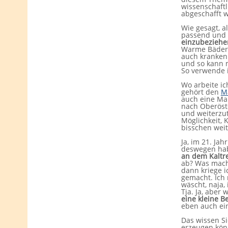
wissenschaftl
abgeschafft 
Wie gesagt, a
passend und 
einzubeziehe
Warme Bäder s
auch kranken
und so kann 
So verwende 
Wo arbeite ic
gehört den
M
auch eine Mar
nach Oberöst
und weiterzut
Möglichkeit,
bisschen weit
Ja, im 21. Ja
deswegen habe
an dem Kaltre
ab? Was macht
dann kriege i
gemacht. Ich 
wäscht, naja,
Tja. Ja, aber 
eine kleine 
eben auch ei
Das wissen Si
erzeugen kön