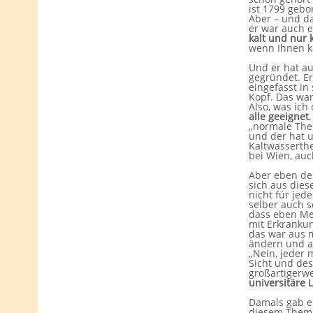
ist 1799 gebo
Aber – und d
er war auch e
kalt und nur k
wenn Ihnen ka
Und er hat au
gegründet. Er
eingefasst in
Kopf. Das war
Also, was ich
alle geeignet
„normale The
und der hat u
Kaltwasserthe
bei Wien, auc
Aber eben de
sich aus dies
nicht für jed
selber auch s
dass eben Me
mit Erkranku
das war aus m
ändern und a
„Nein, jeder 
Sicht und des
großartigerwe
universitäre 
Damals gab e
diesem Thema