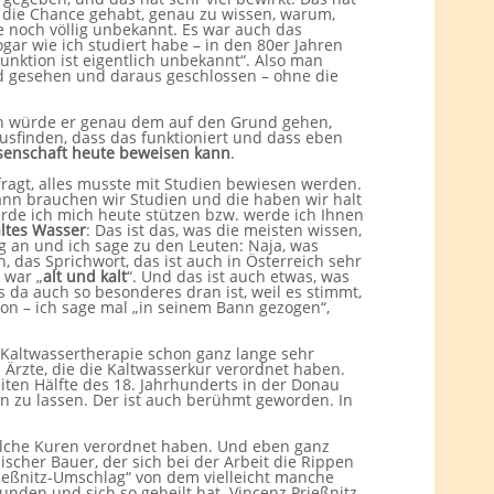
ht die Chance gehabt, genau zu wissen, warum,
e noch völlig unbekannt. Es war auch das
ar wie ich studiert habe – in den 80er Jahren
unktion ist eigentlich unbekannt“. Also man
und gesehen und daraus geschlossen – ohne die
nn würde er genau dem auf den Grund gehen,
usfinden, dass das funktioniert und dass eben
senschaft heute beweisen kann
.
fragt, alles musste mit Studien bewiesen werden.
nn brauchen wir Studien und die haben wir halt
rde ich mich heute stützen bzw. werde ich Ihnen
ltes Wasser
: Das ist das, was die meisten wissen,
g an und ich sage zu den Leuten: Naja, was
, das Sprichwort, das ist auch in Österreich sehr
 war „
alt und kalt
“. Und das ist auch etwas, was
 da auch so besonderes dran ist, weil es stimmt,
on – ich sage mal „in seinem Bann gezogen“,
e Kaltwassertherapie schon ganz lange sehr
 Ärzte, die die Kaltwasserkur verordnet haben.
eiten Hälfte des 18. Jahrhunderts in der Donau
en zu lassen. Der ist auch berühmt geworden. In
solche Kuren verordnet haben. Und eben ganz
sischer Bauer, der sich bei der Arbeit die Rippen
rießnitz-Umschlag“ von dem vielleicht manche
unden und sich so geheilt hat. Vincenz Prießnitz