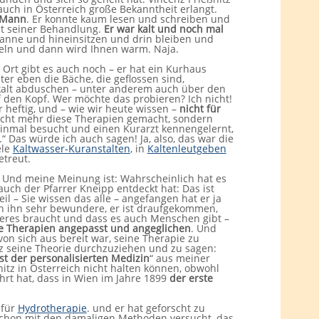
uch in Österreich große Bekanntheit erlangt.
r Mann
. Er konnte kaum lesen und schreiben und
mit seiner Behandlung.
Er war kalt und noch mal
wanne und hineinsitzen und drin bleiben und
hteln und dann wird Ihnen warm. Naja.
 Ort gibt es auch noch – er hat ein Kurhaus
er eben die Bäche, die geflossen sind,
 kalt abduschen – unter anderem auch über den
f den Kopf. Wer möchte das probieren? Ich nicht!
r heftig, und – wie wir heute wissen –
nicht für
nicht mehr diese Therapien gemacht, sondern
einmal besucht und einen Kurarzt kennengelernt,
 Das würde ich auch sagen! Ja, also, das war die
ele
Kaltwasser-Kuranstalten
, in
Kaltenleutgeben
etreut.
ig. Und meine Meinung ist: Wahrscheinlich hat es
uch der Pfarrer Kneipp entdeckt hat: Das ist
l – Sie wissen das alle – angefangen hat er ja
ich ihn sehr bewundere, er ist draufgekommen,
eres braucht und dass es auch Menschen gibt –
ne Therapien angepasst und angeglichen
. Und
on sich aus bereit war, seine Therapie zu
z seine Theorie durchzuziehen und zu sagen:
t der personalisierten Medizin
“ aus meiner
itz in Österreich nicht halten können, obwohl
rt hat, dass in Wien im Jahre 1899
der erste
 für
Hydrotherapie
. und er hat geforscht zu
 schon mit den damaligen Methoden versucht, das