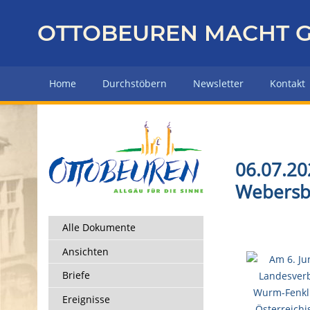
Z
u
OTTOBEUREN MACHT G
r
ü
c
Home
Durchstöbern
Newsletter
Kontakt
k
z
u
r
H
06.07.20
a
Webersb
u
p
t
Alle Dokumente
s
Ansichten
e
i
Briefe
t
Ereignisse
e