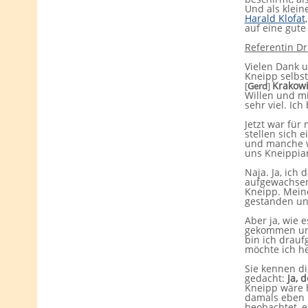
Und als klein
Harald Klofat
auf eine gute
Referentin D
Vielen Dank un
Kneipp selbst
Krakowi
[
Gerd
]
Willen und mi
sehr viel. Ich
Jetzt war für
stellen sich 
und manche we
uns Kneippia
Naja. Ja, ich
aufgewachsen.
Kneipp. Meine
gestanden und
Aber ja, wie e
gekommen und
bin ich drauf
möchte ich h
Sie kennen di
gedacht:
Ja, 
Kneipp wäre h
damals eben i
beobachtet, e