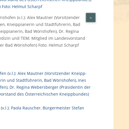
shofen (v.l.): Alex Mautner (Vorsitzender
In der Wand
>
en, Kneippianerin und Stadtführerin, Bad
neippianerin, Bad Wörishofen), Dr. Regina
edizin und TEM; Mitglied im Landesvorstand
er Bad Wörishofen) Foto: Helmut Scharpf