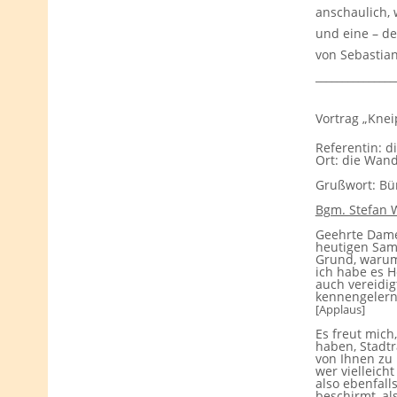
anschaulich, 
und eine – de
von Sebastia
_______________
Vortrag „Knei
Referentin: d
Ort: die Wan
Grußwort: Bü
Bgm. Stefan 
Geehrte Dame
heutigen Sams
Grund, warum 
ich habe es H
auch vereidig
kennengelern
[Applaus]
Es freut mich
haben, Stadtr
von Ihnen zu 
wer vielleic
also ebenfall
beschirmt, al