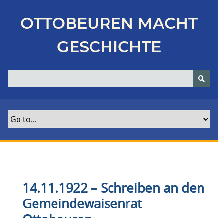
Z
u
OTTOBEUREN MACHT
r
ü
GESCHICHTE
c
k
z
u
r
H
a
u
p
t
s
e
14.11.1922 – Schreiben an den
i
Gemeindewaisenrat
t
e