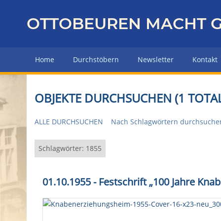
Z
u
OTTOBEUREN MACHT G
r
ü
c
Home
Durchstöbern
Newsletter
Kontakt
k
z
u
OBJEKTE DURCHSUCHEN (1 TOTAL
r
H
ALLE DURCHSUCHEN
Nach Schlagwörtern durchsuche
a
u
p
Schlagwörter: 1855
t
s
01.10.1955 - Festschrift „100 Jahre K
e
i
t
e