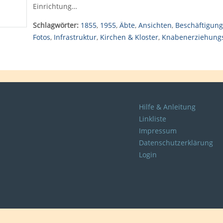
Einrichtung…
Schlagwörter:
1855
,
1955
,
Äbte
,
Ansichten
,
Beschäftigung
Fotos
,
Infrastruktur
,
Kirchen & Kloster
,
Knabenerziehung
Hilfe & Anleitung
Linkliste
Impressum
Datenschutzerklärung
Login