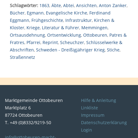
Schlagwörter:
1863
,
Äbte
,
Abtei
,
Ansichten
,
Anton Zanker
,
Bücher
,
Egmann
,
Evangelische Kirche
,
Ferdinand
Eggmann
,
Frühgeschichte
,
Infrastruktur
,
Kirchen &
Kloster
,
Kriege
,
Literatur & Führer
,
Memmingen
,
Ortsausdehnung
,
Ortsentwicklung
,
Ottobeuren
,
Patres &
Fratres
,
Pfarrei
,
Reprint
,
Scheuchzer
,
Schlüsselwerke &
Abschriften
,
Schweden - Dreißigjähriger Krieg
,
Stiche
,
Straßennetz
Marktgemeinde Ottobeuren
Hilfe & Anleitung
Marktplatz 6
Linkliste
87724 Ottobeuren
Impressum
T. +49 (0)8332/9219-50
Datenschutzerklärung
Login
info@ottobeuren-macht-