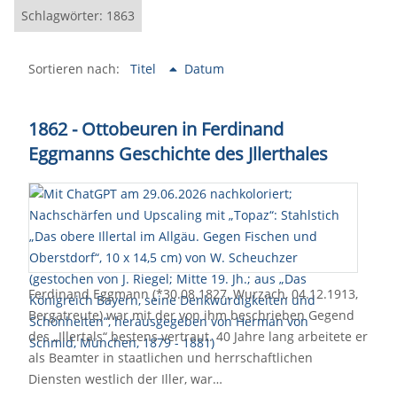
Schlagwörter: 1863
Sortieren nach:
Titel
Datum
1862 - Ottobeuren in Ferdinand
Eggmanns Geschichte des Jllerthales
Ferdinand Eggmann (*30.08.1827, Wurzach, 04.12.1913,
Bergatreute) war mit der von ihm beschrieben Gegend
des „Illertals“ bestens vertraut. 40 Jahre lang arbeitete er
als Beamter in staatlichen und herrschaftlichen
Diensten westlich der Iller, war…