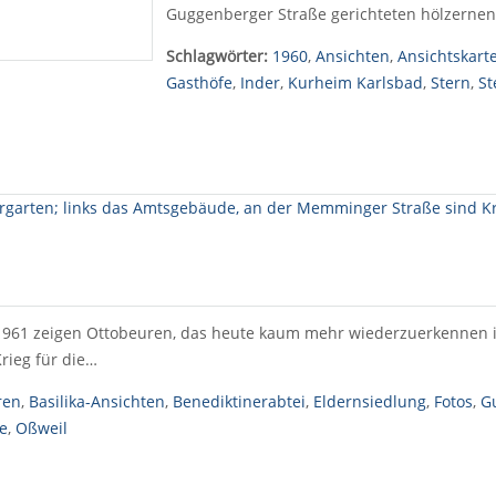
Guggenberger Straße gerichteten hölzerne
Schlagwörter:
1960
,
Ansichten
,
Ansichtskart
Gasthöfe
,
Inder
,
Kurheim Karlsbad
,
Stern
,
St
 1961 zeigen Ottobeuren, das heute kaum mehr wiederzuerkennen i
rieg für die…
ren
,
Basilika-Ansichten
,
Benediktinerabtei
,
Eldernsiedlung
,
Fotos
,
G
le
,
Oßweil