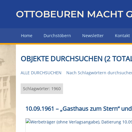
Z
u
OTTOBEUREN MACHT G
r
ü
c
Home
Durchstöbern
Newsletter
Kontakt
k
z
u
OBJEKTE DURCHSUCHEN (2 TOTAL
r
H
ALLE DURCHSUCHEN
Nach Schlagwörtern durchsuche
a
u
p
Schlagwörter: 1960
t
s
10.09.1961 – „Gasthaus zum Stern“ un
e
i
t
e