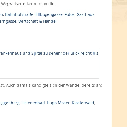
n Wegweiser erkennt man die…
en
,
Bahnhofstraße
,
Ellbogengasse
,
Fotos
,
Gasthaus
,
erngasse
,
Wirtschaft & Handel
st. Auch damals kündigte sich der Wandel bereits an:
uggenberg
,
Helenenbad
,
Hugo Moser
,
Klosterwald
,