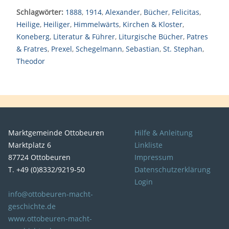
Schlagwörter:
1888
,
1914
,
Alexander
,
Bücher
,
Felicitas
,
Heilige
,
Heiliger
,
Himmelwärts
,
Kirchen & Kloster
,
Koneberg
,
Literatur & Führer
,
Liturgische Bücher
,
Patres
& Fratres
,
Prexel
,
Schegelmann
,
Sebastian
,
St. Stephan
,
Theodor
Marktgemeinde Ottobeuren
Hilfe & Anleitung
Marktplatz 6
Linkliste
87724 Ottobeuren
Impressum
T. +49 (0)8332/9219-50
Datenschutzerklärung
Login
info@ottobeuren-macht-
geschichte.de
www.ottobeuren-macht-