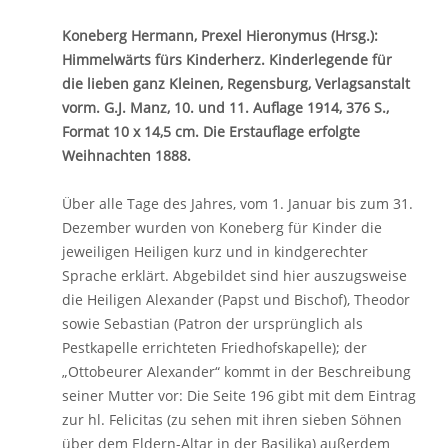
Koneberg Hermann, Prexel Hieronymus (Hrsg.):
Himmelwärts fürs Kinderherz. Kinderlegende für
die lieben ganz Kleinen, Regensburg, Verlagsanstalt
vorm. G.J. Manz, 10. und 11. Auflage 1914, 376 S.,
Format 10 x 14,5 cm. Die Erstauflage erfolgte
Weihnachten 1888.
Über alle Tage des Jahres, vom 1. Januar bis zum 31.
Dezember wurden von Koneberg für Kinder die
jeweiligen Heiligen kurz und in kindgerechter
Sprache erklärt. Abgebildet sind hier auszugsweise
die Heiligen Alexander (Papst und Bischof), Theodor
sowie Sebastian (Patron der ursprünglich als
Pestkapelle errichteten Friedhofskapelle); der
„Ottobeurer Alexander“ kommt in der Beschreibung
seiner Mutter vor: Die Seite 196 gibt mit dem Eintrag
zur hl. Felicitas (zu sehen mit ihren sieben Söhnen
über dem Eldern-Altar in der Basilika) außerdem