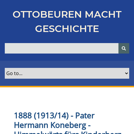
Z
u
OTTOBEUREN MACHT
r
ü
GESCHICHTE
c
k
z
u
r
H
a
u
p
t
s
e
1888 (1913/14) - Pater
i
Hermann Koneberg -
t
e