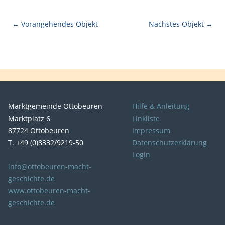
← Vorangehendes Objekt
Nächstes Objekt →
Marktgemeinde Ottobeuren
Hilfe & Anleitung
Marktplatz 6
Linkliste
87724 Ottobeuren
Impressum
T. +49 (0)8332/9219-50
Datenschutzerklärung
Login
info@ottobeuren-macht-
geschichte.de
www.ottobeuren-macht-
geschichte.de