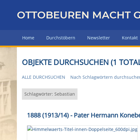
Z
u
OTTOBEUREN MACHT G
r
ü
c
Home
Durchstöbern
Newsletter
Kontakt
k
z
u
OBJEKTE DURCHSUCHEN (1 TOTAL
r
H
ALLE DURCHSUCHEN
Nach Schlagwörtern durchsuche
a
u
p
Schlagwörter: Sebastian
t
s
1888 (1913/14) - Pater Hermann Konebe
e
i
t
e