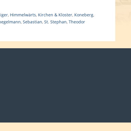
liger
,
Himmelwärts
,
Kirchen & Kloster
,
Koneberg
,
hegelmann
,
Sebastian
,
St. Stephan
,
Theodor