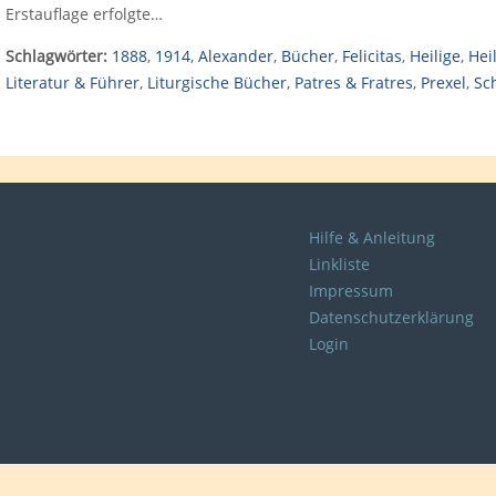
Erstauflage erfolgte…
Schlagwörter:
1888
,
1914
,
Alexander
,
Bücher
,
Felicitas
,
Heilige
,
Hei
Literatur & Führer
,
Liturgische Bücher
,
Patres & Fratres
,
Prexel
,
Sc
Hilfe & Anleitung
Linkliste
Impressum
Datenschutzerklärung
Login