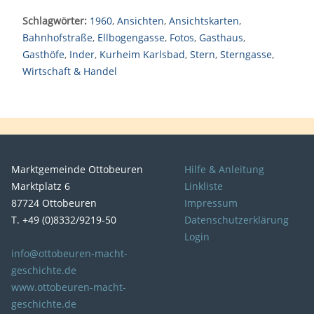
Schlagwörter:
1960
,
Ansichten
,
Ansichtskarten
,
Bahnhofstraße
,
Ellbogengasse
,
Fotos
,
Gasthaus
,
Gasthöfe
,
Inder
,
Kurheim Karlsbad
,
Stern
,
Sterngasse
,
Wirtschaft & Handel
Marktgemeinde Ottobeuren
Hilfe & Anleitung
Marktplatz 6
Linkliste
87724 Ottobeuren
Impressum
T. +49 (0)8332/9219-50
Datenschutzerklärung
Login
info@ottobeuren-macht-
geschichte.de
www.ottobeuren-macht-
geschichte.de