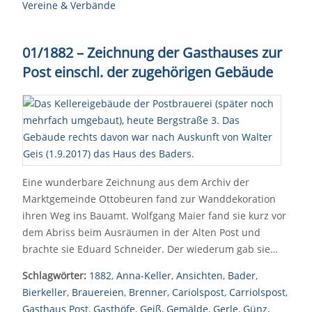
Vereine & Verbände
01/1882 – Zeichnung der Gasthauses zur
Post einschl. der zugehörigen Gebäude
Eine wunderbare Zeichnung aus dem Archiv der
Marktgemeinde Ottobeuren fand zur Wanddekoration
ihren Weg ins Bauamt. Wolfgang Maier fand sie kurz vor
dem Abriss beim Ausräumen in der Alten Post und
brachte sie Eduard Schneider. Der wiederum gab sie…
Schlagwörter:
1882
,
Anna-Keller
,
Ansichten
,
Bader
,
Bierkeller
,
Brauereien
,
Brenner
,
Cariolspost
,
Carriolspost
,
Gasthaus Post
,
Gasthöfe
,
Geiß
,
Gemälde
,
Gerle
,
Günz
,