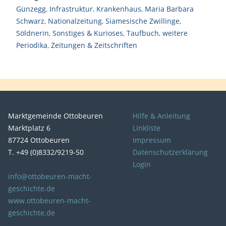
Günzegg
,
Infrastruktur
,
Krankenhaus
,
Maria Barbara
Schwarz
,
Nationalzeitung
,
Siamesische Zwillinge
,
Söldnerin
,
Sonstiges & Kurioses
,
Taufbuch
,
weitere
Periodika
,
Zeitungen & Zeitschriften
Marktgemeinde Ottobeuren
Hilfe & Anleitung
Marktplatz 6
Linkliste
87724 Ottobeuren
Impressum
T. +49 (0)8332/9219-50
Datenschutzerklärung
Login
info@ottobeuren-macht-
geschichte.de
www.ottobeuren-macht-
geschichte.de