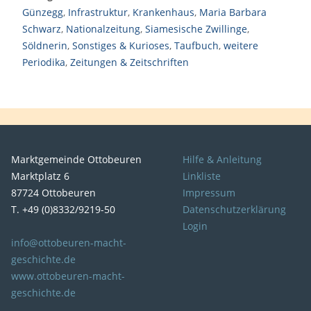
Günzegg
,
Infrastruktur
,
Krankenhaus
,
Maria Barbara
Schwarz
,
Nationalzeitung
,
Siamesische Zwillinge
,
Söldnerin
,
Sonstiges & Kurioses
,
Taufbuch
,
weitere
Periodika
,
Zeitungen & Zeitschriften
Marktgemeinde Ottobeuren
Hilfe & Anleitung
Marktplatz 6
Linkliste
87724 Ottobeuren
Impressum
T. +49 (0)8332/9219-50
Datenschutzerklärung
Login
info@ottobeuren-macht-
geschichte.de
www.ottobeuren-macht-
geschichte.de