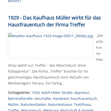
kennt‘s?
1929 - Das Kaufhaus Müller wirbt für das
Hausfrauentuch der Firma Treffer
„Die
erfa
hre
ne
Hau
sfrau wählt nur Treffer - das Wäschetuch ohne
Füllappretur“. Die Firma „Treffer“ brachte für ihr
gleichnamiges Hausfrauentuch eine Vielzahl von
Werbeträgern heraus. Ein farbig…
Schlagwörter:
1929
,
Adolf-Hitler-Straße
,
Appretur
,
Bahnhofstraße
,
Geschäfte
,
Hasebäck
,
hausfrauentuch
,
Müller
,
Naturkostladen
,
Naturkostoase
,
Textilhaus
,
Treffer
,
Wäschetuch
,
Werbung
,
Wirtschaft & Handel