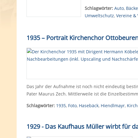
Schlagwörter:
Auto
,
Bäcke
Umweltschutz
,
Vereine &
1935
–
Portrait Kirchenchor Ottobeure
Das Jahr der Aufnahme ist noch nicht eindeutig best
Pater Maurus Zech. Mittlerweile ist die Einzelbesti
Schlagwörter:
1935
,
Foto
,
Hasebäck
,
Hiendlmayr
,
Kirc
1929 - Das Kaufhaus Müller wirbt für d