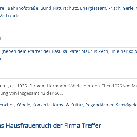
rei
,
Bahnhofstraße
,
Bund Naturschutz
,
Energieteam
,
Frisch
,
Gerle
,
 Verbände
n
immt, ca. 1935. Dirigent Hermann Köbele, der den Chor 1926 von M
mmung von insgesamt 42 der 56…
henchor
,
Köbele
,
Konzerte
,
Kunst & Kultur
,
Regendächler
,
Schwägel
as Hausfrauentuch der Firma Treffer