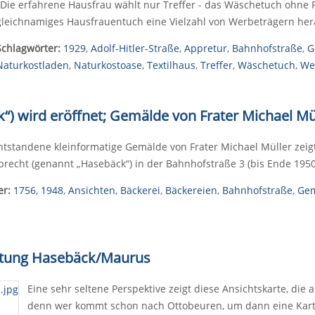
„Die erfahrene Hausfrau wählt nur Treffer - das Wäschetuch ohne Fü
gleichnamiges Hausfrauentuch eine Vielzahl von Werbeträgern hera
Schlagwörter:
1929
,
Adolf-Hitler-Straße
,
Appretur
,
Bahnhofstraße
,
G
Naturkostladen
,
Naturkostoase
,
Textilhaus
,
Treffer
,
Wäschetuch
,
We
k“) wird eröffnet; Gemälde von Frater Michael Mü
ntstandene kleinformatige Gemälde von Frater Michael Müller ze
brecht (genannt „Hasebäck“) in der Bahnhofstraße 3 (bis Ende 195
er:
1756
,
1948
,
Ansichten
,
Bäckerei
,
Bäckereien
,
Bahnhofstraße
,
Ge
ichtung Hasebäck/Maurus
Eine sehr seltene Perspektive zeigt diese Ansichtskarte, di
denn wer kommt schon nach Ottobeuren, um dann eine Karte