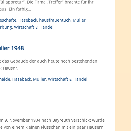
llappretur“. Die Firma „Treffer“ brachte für ihr
us. Ein farbig…
eschäfte
,
Hasebäck
,
hausfrauentuch
,
Müller
,
rbung
,
Wirtschaft & Handel
ller 1948
igt das Gebäude der auch heute noch bestehenden
0: Hausnr.…
mälde
,
Hasebäck
,
Müller
,
Wirtschaft & Handel
e am 9. November 1904 nach Bayreuth verschickt wurde,
 von einem kleinen Flüsschen mit ein paar Häusern