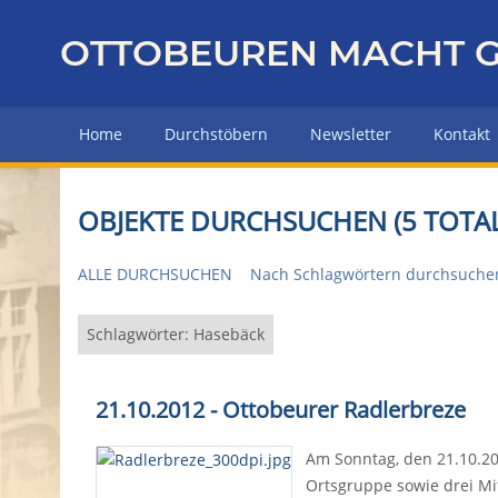
Z
u
OTTOBEUREN MACHT G
r
ü
c
Home
Durchstöbern
Newsletter
Kontakt
k
z
u
OBJEKTE DURCHSUCHEN (5 TOTAL
r
H
ALLE DURCHSUCHEN
Nach Schlagwörtern durchsuche
a
u
p
Schlagwörter: Hasebäck
t
s
21.10.2012 - Ottobeurer Radlerbreze
e
i
Am Sonntag, den 21.10.2
t
Ortsgruppe sowie drei Mit
e