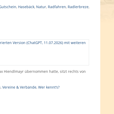
Gutschein
,
Hasebäck
,
Natur
,
Radfahren
,
Radlerbreze
,
ax Hiendlmayr übernommen hatte, sitzt rechts von
e
,
Vereine & Verbände
,
Wer kennt‘s?