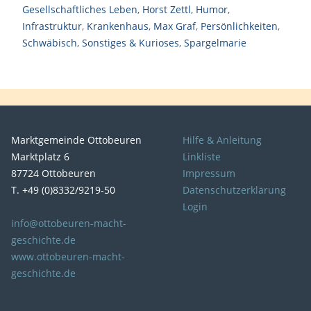
Gesellschaftliches Leben
,
Horst Zettl
,
Humor
,
Infrastruktur
,
Krankenhaus
,
Max Graf
,
Persönlichkeiten
,
Schwäbisch
,
Sonstiges & Kurioses
,
Spargelmarie
Marktgemeinde Ottobeuren
Hilfe & Anleitung
Marktplatz 6
Linkliste
87724 Ottobeuren
Impressum
T. +49 (0)8332/9219-50
Datenschutzerklärung
Login
info@ottobeuren-macht-
geschichte.de
www.ottobeuren-macht-
geschichte.de