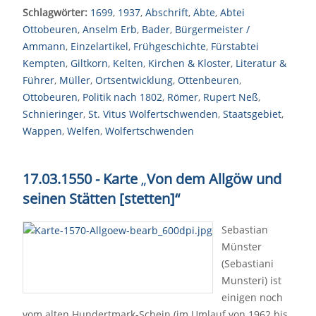
Schlagwörter:
1699
,
1937
,
Abschrift
,
Äbte
,
Abtei
Ottobeuren
,
Anselm Erb
,
Bader
,
Bürgermeister /
Ammann
,
Einzelartikel
,
Frühgeschichte
,
Fürstabtei
Kempten
,
Giltkorn
,
Kelten
,
Kirchen & Kloster
,
Literatur &
Führer
,
Müller
,
Ortsentwicklung
,
Ottenbeuren
,
Ottobeuren
,
Politik nach 1802
,
Römer
,
Rupert Neß
,
Schnieringer
,
St. Vitus Wolfertschwenden
,
Staatsgebiet
,
Wappen
,
Welfen
,
Wolfertschwenden
17.03.1550 - Karte
„
Von dem Allgöw und
seinen Stätten [stetten]“
Sebastian
Münster
(Sebastiani
Munsteri) ist
einigen noch
vom alten Hundertmark-Schein (im Umlauf von 1962 bis