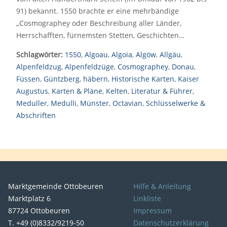
91) bekannt. 1550 brachte er eine mehrbändige
„Cosmographey oder Beschreibung aller Länder,
Herrschafften, fürnemsten Stetten, Geschichten…
Schlagwörter:
1550
,
Algoau
,
Algoia
,
Algöw
,
Allgäu
,
Alpenfeldzug
,
Alpenfeldzüge
,
Cosmographey
,
Donau
,
Füssen
,
Güntzberg
,
häbern
,
Historische Karten
,
Kaiser
Augustus
,
Karten & Pläne
,
Kelten
,
Literatur & Führer
,
Meduller
,
Medulli
,
Münster
,
Octavian
,
Schlüsselwerke &
Abschriften
Marktgemeinde Ottobeuren
Hilfe & Anleitung
Marktplatz 6
Linkliste
87724 Ottobeuren
Impressum
T. +49 (0)8332/9219-50
Datenschutzerklärung