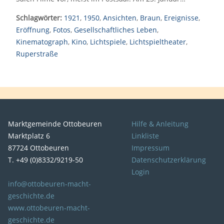
Schlagwörter:
1921
,
1950
,
Ansichten
,
Braun
,
Ereignisse
,
Eröffnung
,
Fotos
,
Gesellschaftliches Leben
,
Kinematograph
,
Kino
,
Lichtspiele
,
Lichtspieltheater
,
Ruperstraße
Marktgemeinde Ottobeuren
Hilfe & Anleitung
Marktplatz 6
Linkliste
87724 Ottobeuren
Impressum
T. +49 (0)8332/9219-50
Datenschutzerklärung
Login
info@ottobeuren-macht-
geschichte.de
www.ottobeuren-macht-
geschichte.de