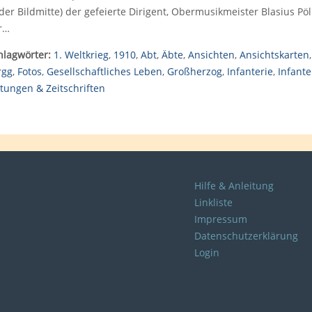
 der Bildmitte) der gefeierte Dirigent, Obermusikmeister Blasius Pö
r…
hlagwörter:
1. Weltkrieg
,
1910
,
Abt
,
Äbte
,
Ansichten
,
Ansichtskarten
rgg
,
Fotos
,
Gesellschaftliches Leben
,
Großherzog
,
Infanterie
,
Infant
itungen & Zeitschriften
Hilfe & Anleitung
Linkliste
Impressum
Datenschutzerklärung
Login