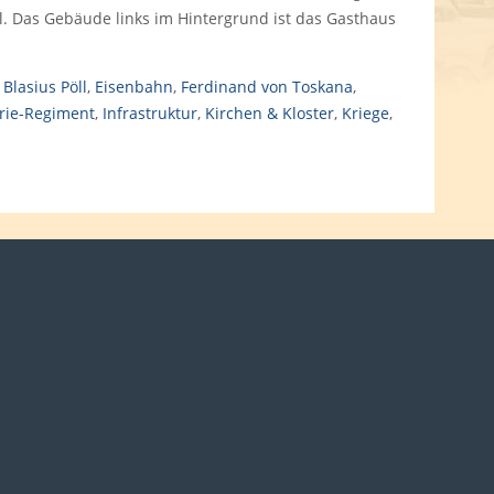
ll. Das Gebäude links im Hintergrund ist das Gasthaus
,
Blasius Pöll
,
Eisenbahn
,
Ferdinand von Toskana
,
erie-Regiment
,
Infrastruktur
,
Kirchen & Kloster
,
Kriege
,