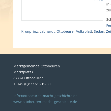
in
zu
Sc
Fe
Kronprinz
,
Labhardt
,
Ottobeurer Volksblatt
,
Sedan
,
Ze
Marktgemeinde Ottobeuren
Marktplatz 6
87724 Ottobeuren
T. +49 (0)8332/9219-50
info@ottobeuren-macht-geschichte.de
www.ottobeuren-macht-geschichte.de