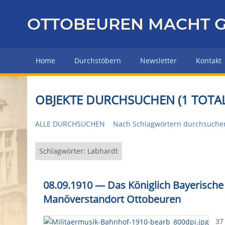
Z
u
OTTOBEUREN MACHT G
r
ü
c
Home
Durchstöbern
Newsletter
Kontakt
k
z
u
OBJEKTE DURCHSUCHEN (1 TOTAL
r
H
ALLE DURCHSUCHEN
Nach Schlagwörtern durchsuche
a
u
p
Schlagwörter: Labhardt
t
s
08.09.1910 — Das Königlich Bayerische
e
Manöverstandort Ottobeuren
i
t
37
e