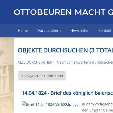
Z
u
OTTOBEUREN MACHT G
r
ü
c
Home
Durchstöbern
Newsletter
Kontakt
k
z
u
OBJEKTE DURCHSUCHEN (3 TOTAL
r
H
ALLE DURCHSUCHEN
Nach Schlagwörtern durchsuche
a
u
p
Schlagwörter: Landrichter
t
s
14.04.1824 - Brief des königlich baier
e
i
In dem vorliegend
t
den Empfang einer
e