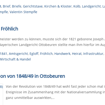
4
,
Brief
,
Briefe
,
Gerichtstaxe
,
Kirchen & Kloster
,
Kolb
,
Landgericht
,
L
mpfle
,
Valentin Stempfle
Fröhlich
eister werden zu können, musste sich der 1821 geborene Joseph A
Bayerischen Landgericht Ottobeuren stellte man ihm hierfür im 
1841
,
Amtsgericht
,
Egloff
,
Fröhlich
,
Handwerk
,
Heirat
,
Infrastruktur
,
Wirtschaft & Handel
tion von 1848/49 in Ottobeuren
Von der Revolution von 1848/49 hat wohl fast jeder schon mal 
Ereignisse im Zusammenhang mit der Nationalversammlung in 
ganz unmittelbar auswirkten,…