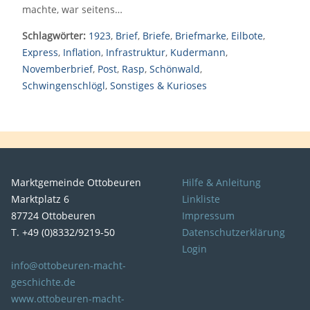
machte, war seitens…
Schlagwörter:
1923
,
Brief
,
Briefe
,
Briefmarke
,
Eilbote
,
Express
,
Inflation
,
Infrastruktur
,
Kudermann
,
Novemberbrief
,
Post
,
Rasp
,
Schönwald
,
Schwingenschlögl
,
Sonstiges & Kurioses
Marktgemeinde Ottobeuren
Hilfe & Anleitung
Marktplatz 6
Linkliste
87724 Ottobeuren
Impressum
T. +49 (0)8332/9219-50
Datenschutzerklärung
Login
info@ottobeuren-macht-
geschichte.de
www.ottobeuren-macht-