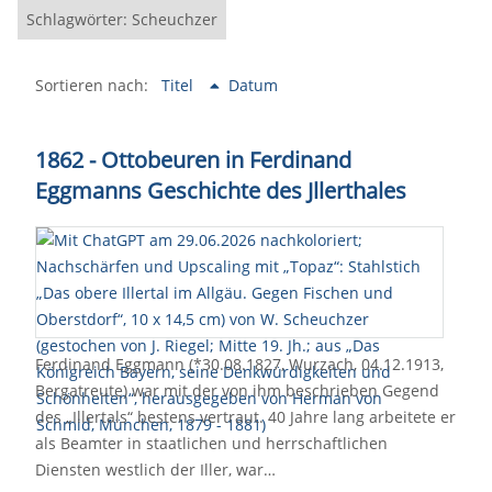
Schlagwörter: Scheuchzer
Sortieren nach:
Titel
Datum
1862 - Ottobeuren in Ferdinand
Eggmanns Geschichte des Jllerthales
Ferdinand Eggmann (*30.08.1827, Wurzach, 04.12.1913,
Bergatreute) war mit der von ihm beschrieben Gegend
des „Illertals“ bestens vertraut. 40 Jahre lang arbeitete er
als Beamter in staatlichen und herrschaftlichen
Diensten westlich der Iller, war…