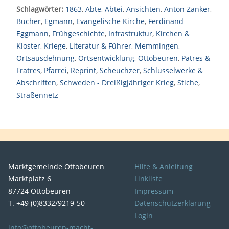
Schlagwörter:
1863
,
Äbte
,
Abtei
,
Ansichten
,
Anton Zanker
,
Bücher
,
Egmann
,
Evangelische Kirche
,
Ferdinand
Eggmann
,
Frühgeschichte
,
Infrastruktur
,
Kirchen &
Kloster
,
Kriege
,
Literatur & Führer
,
Memmingen
,
Ortsausdehnung
,
Ortsentwicklung
,
Ottobeuren
,
Patres &
Fratres
,
Pfarrei
,
Reprint
,
Scheuchzer
,
Schlüsselwerke &
Abschriften
,
Schweden - Dreißigjähriger Krieg
,
Stiche
,
Straßennetz
Marktgemeinde Ottobeuren
Hilfe & Anleitung
Marktplatz 6
Linkliste
87724 Ottobeuren
Impressum
T. +49 (0)8332/9219-50
Datenschutzerklärung
Login
info@ottobeuren-macht-