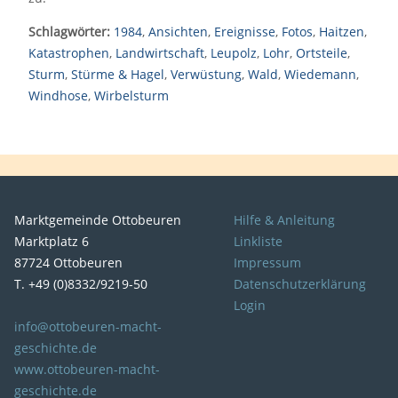
Schlagwörter:
1984
,
Ansichten
,
Ereignisse
,
Fotos
,
Haitzen
,
Katastrophen
,
Landwirtschaft
,
Leupolz
,
Lohr
,
Ortsteile
,
Sturm
,
Stürme & Hagel
,
Verwüstung
,
Wald
,
Wiedemann
,
Windhose
,
Wirbelsturm
Marktgemeinde Ottobeuren
Hilfe & Anleitung
Marktplatz 6
Linkliste
87724 Ottobeuren
Impressum
T. +49 (0)8332/9219-50
Datenschutzerklärung
Login
info@ottobeuren-macht-
geschichte.de
www.ottobeuren-macht-
geschichte.de