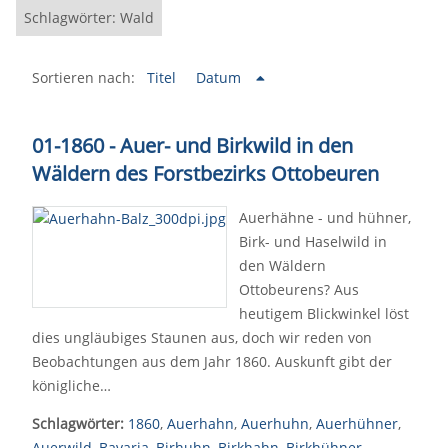
Schlagwörter: Wald
Sortieren nach:
Titel
Datum
01-1860 - Auer- und Birkwild in den
Wäldern des Forstbezirks Ottobeuren
Auerhähne - und hühner,
Birk- und Haselwild in
den Wäldern
Ottobeurens? Aus
heutigem Blickwinkel löst
dies ungläubiges Staunen aus, doch wir reden von
Beobachtungen aus dem Jahr 1860. Auskunft gibt der
königliche…
Schlagwörter:
1860
,
Auerhahn
,
Auerhuhn
,
Auerhühner
,
Auerwild
,
Bavaria
,
Birhuhn
,
Birkhahn
,
Birkhühner
,