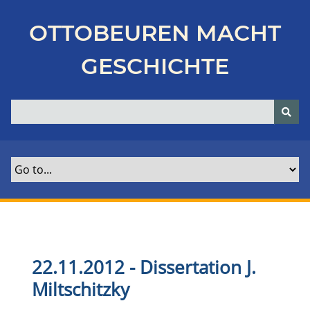
Z
u
OTTOBEUREN MACHT
r
ü
GESCHICHTE
c
k
z
u
r
H
a
u
p
t
s
e
22.11.2012 - Dissertation J.
i
Miltschitzky
t
e