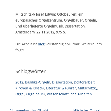
Miltschitzky Josef Edwin: Ottobeuren: ein
europäisches Orgelzentrum. Orgelbauer, Orgeln,
und überlieferte Orgelmusik, Dissertation,
Amsterdam, 22.11.2012, 975 S.
Die Arbeit ist
hier
vollständig abrufbar. Weitere Info
folgt!
Schlagwörter
2012
,
Basilika-Orgeln
,
Dissertation
,
Doktorarbeit
,
Kirchen & Kloster
,
Literatur & Führer
,
Miltschitzky
,
Orgel
,
Orgelbauer
,
wissenschaftliche Arbeiten
← Vorangehendes Objekt
Nächstes Objekt →