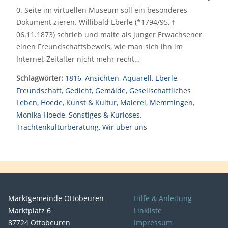
0. Seite im virtuellen Museum soll ein besonderes
Dokument zieren. Willibald Eberle (*1794/95, †
06.11.1873) schrieb und malte als junger Erwachsener
einen Freundschaftsbeweis, wie man sich ihn im
Internet-Zeitalter nicht mehr recht…
Schlagwörter:
1816
,
Ansichten
,
Aquarell
,
Eberle
,
Freundschaft
,
Gedicht
,
Gemälde
,
Gesellschaftliches
Leben
,
Hoede
,
Kunst & Kultur
,
Malerei
,
Memmingen
,
Monika Hoede
,
Sonstiges & Kurioses
,
Trachtenkulturberatung
,
Wir über uns
Marktgemeinde Ottobeuren
Hilfe & Anleitung
Marktplatz 6
Linkliste
87724 Ottobeuren
Impressum