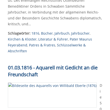
us: Des ehemaligen Reichsstiftes Ottenbeuren
Benediktiner Ordens in Schwaben Sämmtliche
Jahrbücher, in Verbindung mit der allgemeinen Reichs-
und der Besondern Geschichte Schwabens diplomatisch,
kritisch, und…
Schlagwörter:
1816
,
Bücher
,
Jahrbuch
,
Jahrbücher
,
Kirchen & Kloster
,
Literatur & Führer
,
Pater Maurus
Feyerabend
,
Patres & Fratres
,
Schlüsselwerke &
Abschriften
01.03.1816 - Aquarell mit Gedicht an die
Freundschaft
D
i
e
5
0