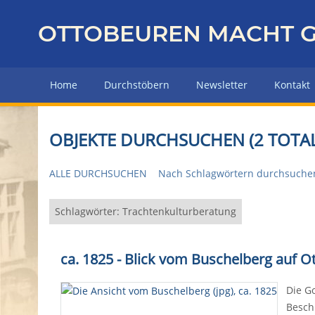
Z
u
OTTOBEUREN MACHT G
r
ü
c
Home
Durchstöbern
Newsletter
Kontakt
k
z
u
OBJEKTE DURCHSUCHEN (2 TOTAL
r
H
ALLE DURCHSUCHEN
Nach Schlagwörtern durchsuche
a
u
p
Schlagwörter: Trachtenkulturberatung
t
s
ca. 1825 - Blick vom Buschelberg auf 
e
i
Die Go
t
Besch
e