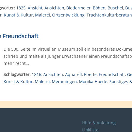
gwörter:
1825
,
Ansicht
,
Ansichten
,
Biedermeier
,
Böhen
,
Buschel
,
Bus
r
,
Kunst & Kultur
,
Malerei
,
Ortsentwicklung
,
Trachtenkulturberatu
e Freundschaft
Die 500. Seite im virtuellen Museum soll ein besonderes Dokument
schrieb und malte als junger Erwachsener einen Freundschaftsbew
mehr recht…
Schlagwörter:
1816
,
Ansichten
,
Aquarell
,
Eberle
,
Freundschaft
,
Ge
Kunst & Kultur
,
Malerei
,
Memmingen
,
Monika Hoede
,
Sonstiges &
Hilfe & Anleitung
Linkliste