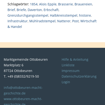
Schlagwörter:
1854
,
Alois Epple
,
Brasserie
,
Brauereien
,
Brief
,
Briefe
,
Daverton
,
Erbschaft
,
Grenzdurchgangsstempel
,
Halbkreisstempel
,
histoire
,
Infrastruktur
,
Mühlradstempel
,
Natterer
,
Post
,
Wirtschaft
& Handel
Marktgemeinde Ottobeuren
Hilfe & Anleitung
Marktplatz 6
Linkliste
87724 Ottobeuren
Impressum
T. +49 (0)8332/9219-50
Datenschutzerklärung
Login
info@ottobeuren-macht-
geschichte.de
www.ottobeuren-macht-
geschichte.de